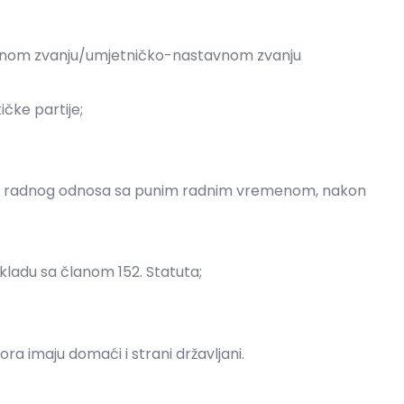
avnom zvanju/umjetničko-nastavnom zvanju
čke partije;
nja radnog odnosa sa punim radnim vremenom, nakon
kladu sa članom 152. Statuta;
a imaju domaći i strani državljani.