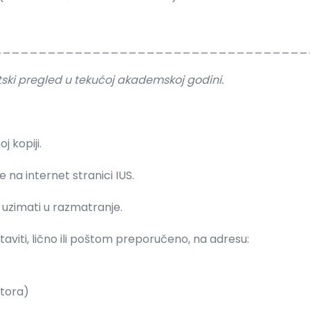
___________________________________
tski pregled u tekućoj akademskoj godini.
j kopiji.
na internet stranici IUS.
uzimati u razmatranje.
aviti, lično ili poštom preporučeno, na adresu:
ktora)