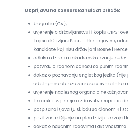
Uz prijavu na konkurs kandidat prilaže:
biografiju (CV);
uvjerenje o državljanstvu ili kopiju CIPS-ov
koji su državljani Bosne i Hercegovine, od
kandidate koji nisu državljani Bosne i Herc
odluku o izboru u akademsko zvanje redov
potvrdu o radnom odnosu sa punim radni
dokaz o poznavanju engleskog jezika (nije
od stepena obrazovanja sa univerziteta u d
uvjerenje nadležnog organa o nekažnjavanju
ljekarsko uvjerenje o zdravstvenoj sposobn
potpisana izjava (u skladu sa članom 41 sta
pozitivno mišljenje na plan i viziju razvoja
dokaz o naučnim radovima i aktivnostima (