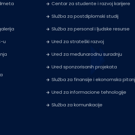
edmeta
Centar za studente i razvoj karijere
Služba za postdiplomski studij
alerija
Služba za personal i ljudske resurse
S-u
Ured za strateški razvoj
tnja
Ured za međunarodnu suradnju
Ured sponzorisanih projekata
ja
Služba za finansije i ekonomska pitan
Ured za informacione tehnologije
Služba za komunikacije