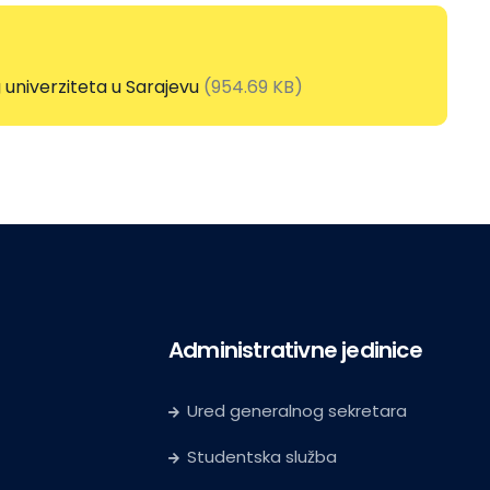
univerziteta u Sarajevu
(954.69 KB)
Administrativne jedinice
Ured generalnog sekretara
Studentska služba