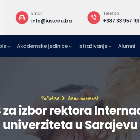
Email
Telefon
a
info@ius.edu.ba
+387 33 957 101
pis
Akademske jedinice
Istraživanje
Alumni
IFE)
zetništvo (IAE-IUS)
Ured za međunarodnu suradnju (IRO)
Breadcrumb
Početna
Announcement
za izbor rektora Interna
univerziteta u Sarajevu