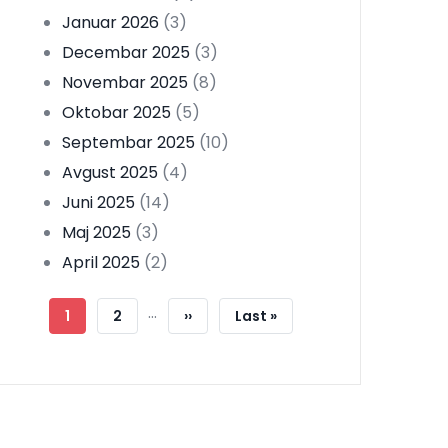
Januar 2026
(3)
Decembar 2025
(3)
Novembar 2025
(8)
Oktobar 2025
(5)
Septembar 2025
(10)
Avgust 2025
(4)
Juni 2025
(14)
Maj 2025
(3)
April 2025
(2)
Pagination
…
Current
1
Strana
2
Next
››
Last
Last »
Page
Page
Page