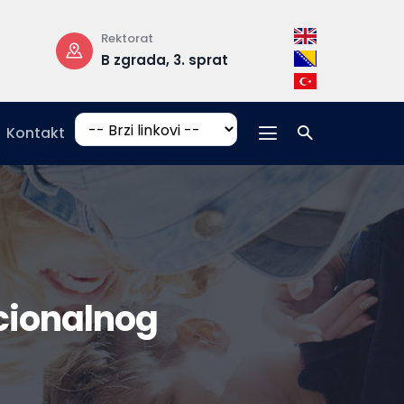
Rektorat
Radno vrijeme
B zgrada, 3. sprat
pon-pet: 08:
17:00
Kontakt
cionalnog