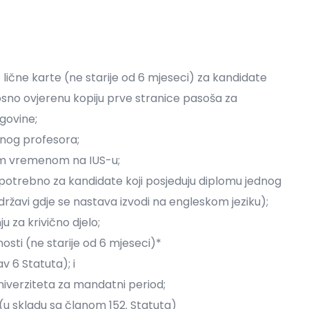
e lične karte (ne starije od 6 mjeseci) za kandidate
nosno ovjerenu kopiju prve stranice pasoša za
egovine;
nog profesora;
m vremenom na IUS-u;
 potrebno za kandidate koji posjeduju diplomu jednog
ržavi gdje se nastava izvodi na engleskom jeziku);
 za krivično djelo;
osti (ne starije od 6 mjeseci)*
v 6 Statuta); i
 Univerziteta za mandatni period;
u skladu sa članom 152. Statuta)