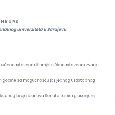
 N K U R S
ionalnog univerziteta u Sarajevu
 naučnonastavnom ili umjetničkonastavnom zvanju
iri godine sa mogućnošću još jednog uzastopnog
ukupnog broja članova Senata tajnim glasanjem