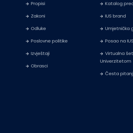
Propisi
Katalog pr
Zakoni
IUS brand
Odluke
Umjetnička g
Poslovne politike
Posao na IU
Izvještaji
Virtualna še
Univerzitetom
Obrasci
Česta pitan