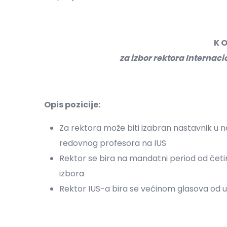
K O
za izbor rektora Internac
Opis pozicije:
Za rektora može biti izabran nastavnik u
redovnog profesora na IUS
Rektor se bira na mandatni period od čet
izbora
Rektor IUS-a bira se većinom glasova od 