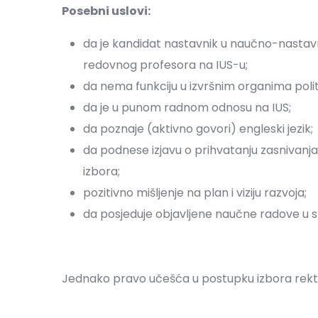
Posebni uslovi:
da je kandidat nastavnik u naučno-nast
redovnog profesora na IUS-u;
da nema funkciju u izvršnim organima politi
da je u punom radnom odnosu na IUS;
da poznaje (aktivno govori) engleski jezik;
da podnese izjavu o prihvatanju zasniva
izbora;
pozitivno mišljenje na plan i viziju razvoja;
da posjeduje objavljene naučne radove u s
Jednako pravo učešća u postupku izbora rektor