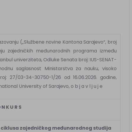
zovanju („Službene novine Kantona Sarajevo“, broj
anju zajedničkih međunarodnih programa između
stanbul univerziteta, Odluke Senata broj: IUS-SENAT-
thodnu saglasnost Ministarstva za nauku, visoko
oj: 27/03-34-30750-1/26 od 16.06.2026. godine,
tional University of Sarajevo, o b j a v l j u j e
 N K U R S
g ciklusa zajedničkog međunarodnog studija