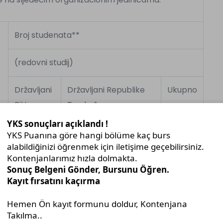
Broj studenata**
(redovni studij)
Državljani
Državljani Republike
Ukupno
BiH
Turske*
60
25
85
rodnih odnosa
20
5
25