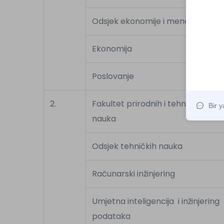
Odsjek ekonomije i menadžment
Ekonomija
Poslovanje
2.
Fakultet prirodnih i tehničkih
nauka
Odsjek tehničkih nauka
Računarski inžinjering
Umjetna inteligencija i inžinjering
podataka