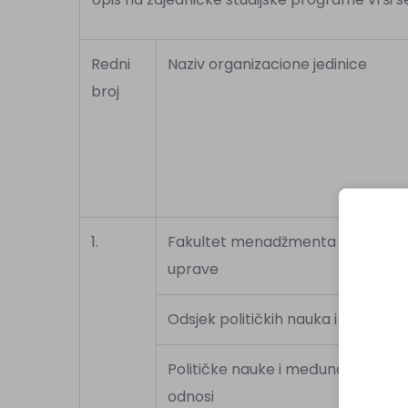
Redni
Naziv organizacione jedinice
broj
1.
Fakultet menadžmenta i javne
uprave
Odsjek političkih nauka i međuna
Političke nauke i međunarodni
odnosi