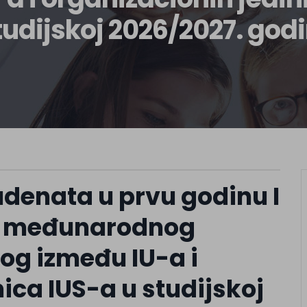
tudijskoj 2026/2027. godi
denata u prvu godinu I
og međunarodnog
og između IU-a i
ica IUS-a u studijskoj