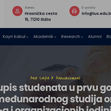
Adres
E-posta
Hrasnička cesta
info@ius.edu.
15, 71210 Ilidža
Kayıt Kabul
Akademik
Research
Alumni
Bi
AE-IUS)
Sayfa
Ana Sayfa
Announcement
pis studenata u prvu god
yolu
međunarodnog studija 
a i organizacionih jedin