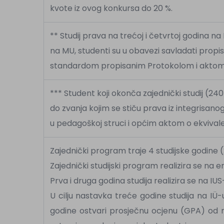
kvote iz ovog konkursa do 20 %.
** Studij prava na trećoj i četvrtoj godina na
na MU, studenti su u obavezi savladati propis
standardom propisanim Protokolom i aktom I
*** Student koji okonča zajednički studij (240
do zvanja kojim se stiču prava iz integrisanog 
u pedagoškoj struci i općim aktom o ekvivale
Zajednički program traje 4 studijske godine
Zajednički studijski program realizira se na 
Prva i druga godina studija realizira se na IUS
U cilju nastavka treće godine studija na IÜ
godine ostvari prosječnu ocjenu (GPA) od m