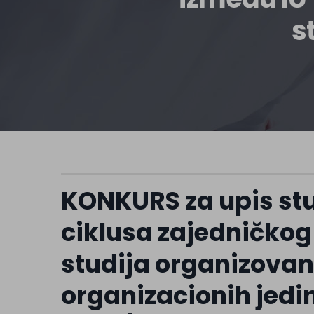
s
KONKURS za upis stu
ciklusa zajedničk
studija organizovan
organizacionih jedin