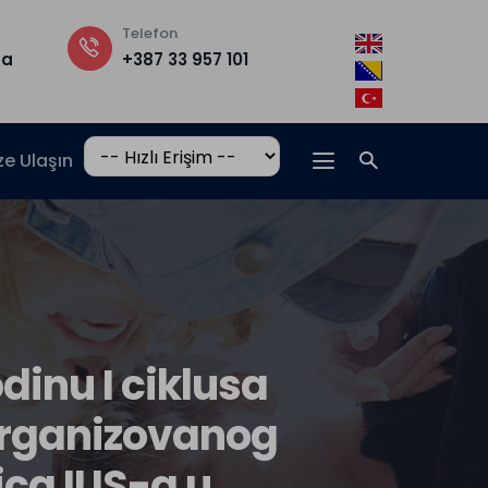
Telefon
Rektörlük
ba
+387 33 957 101
B Binası, 3. K
ze Ulaşın
inu I ciklusa
organizovanog
ica IUS-a u