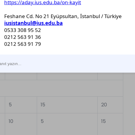
a
20
10
30
20
10
30
15
20
35
5
15
20
10
5
15