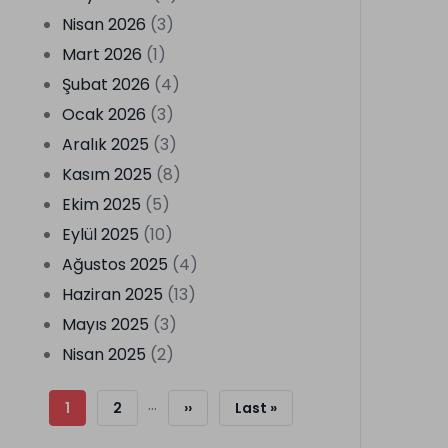
Nisan 2026
(3)
Mart 2026
(1)
Şubat 2026
(4)
Ocak 2026
(3)
Aralık 2025
(3)
Kasım 2025
(8)
Ekim 2025
(5)
Eylül 2025
(10)
Ağustos 2025
(4)
Haziran 2025
(13)
Mayıs 2025
(3)
Nisan 2025
(2)
Sayfalama
…
Şu
1
Sayfa
2
Sonraki
››
Son
Last »
An
Sayfa
Sayfa