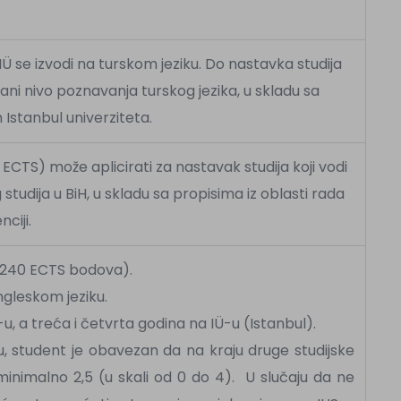
 IÜ se izvodi na turskom jeziku. Do nastavka studija
ani nivo poznavanja turskog jezika, u skladu sa
stanbul univerziteta.
 ECTS) može aplicirati za nastavak studija koji vodi
studija u BiH, u skladu sa propisima iz oblasti rada
nciji.
 (240 ECTS bodova).
engleskom jeziku.
-u, a treća i četvrta godina na IÜ-u (Istanbul).
-u, student je obavezan da na kraju druge studijske
inimalno 2,5 (u skali od 0 do 4). U slučaju da ne