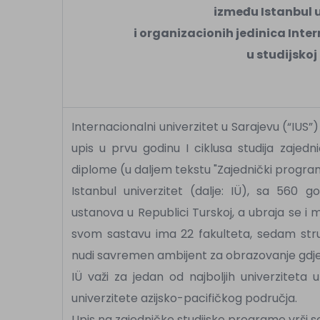
između Istanbul u
i organizacionih jedinica Inte
u studijskoj
Internacionalni univerzitet u Sarajevu (“IUS”) 
upis u prvu godinu I ciklusa studija zajedn
diplome (u daljem tekstu "Zajednički program
Istanbul univerzitet (dalje: IÜ), sa 560 go
ustanova u Republici Turskoj, a ubraja se i 
svom sastavu ima 22 fakulteta, sedam stru
nudi savremen ambijent za obrazovanje gdje s
IÜ važi za jedan od najboljih univerziteta 
univerzitete azijsko-pacifičkog područja.
Upis na zajedničke studijske programe vrši 