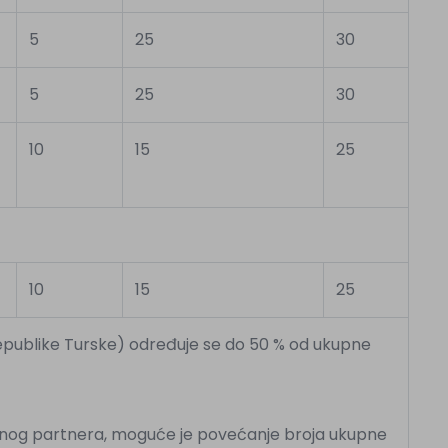
5
25
30
5
25
30
10
15
25
10
15
25
epublike Turske) određuje se do 50 % od ukupne
nog partnera, moguće je povećanje broja ukupne