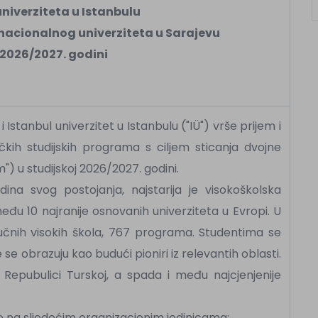
niverziteta u Istanbulu
rnacionalnog univerziteta u Sarajevu
 2026/2027. godini
i Istanbul univerzitet u Istanbulu ("IÜ") vrše prijem i
ičkih studijskih programa s ciljem sticanja dvojne
") u studijskoj 2026/2027. godini.
dina svog postojanja, najstarija je visokoškolska
među 10 najranije osnovanih univerziteta u Evropi. U
čnih visokih škola, 767 programa. Studentima se
e obrazuju kao budući pioniri iz relevantih oblasti.
u Repubulici Turskoj, a spada i među najcjenjenije
se na sljedećim organizacionim jedinicama: