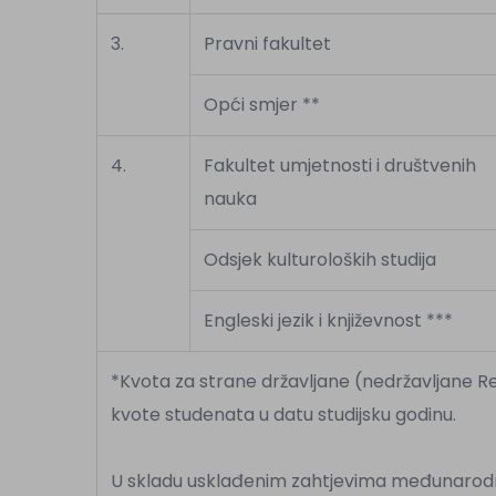
3.
Pravni fakultet
Opći smjer **
4.
Fakultet umjetnosti i društvenih
nauka
Odsjek kulturoloških studija
Engleski jezik i književnost ***
*Kvota za strane državljane (nedržavljane R
kvote studenata u datu studijsku godinu.
U skladu usklađenim zahtjevima međunarod