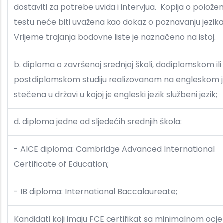
dostaviti za potrebe uvida i intervjua. Kopija o polož
testu neće biti uvažena kao dokaz o poznavanju jezika
Vrijeme trajanja bodovne liste je naznačeno na istoj.
b. diploma o završenoj srednjoj školi, dodiplomskom ili
postdiplomskom studiju realizovanom na engleskom je
stečena u državi u kojoj je engleski jezik službeni jezik;
d. diploma jedne od sljedećih srednjih škola:
- AICE diploma: Cambridge Advanced International
Certificate of Education;
- IB diploma: International Baccalaureate;
Kandidati koji imaju FCE certifikat sa minimalnom oc