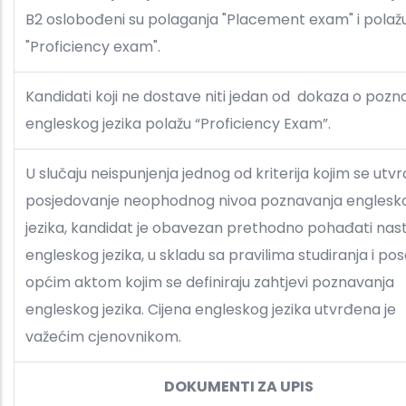
B2 oslobođeni su polaganja "Placement exam" i polaž
"Proficiency exam".
Kandidati koji ne dostave niti jedan od dokaza o pozn
engleskog jezika polažu “Proficiency Exam”.
U slučaju neispunjenja jednog od kriterija kojim se utvr
posjedovanje neophodnog nivoa poznavanja englesk
jezika, kandidat je obavezan prethodno pohađati nas
engleskog jezika, u skladu sa pravilima studiranja i p
općim aktom kojim se definiraju zahtjevi poznavanja
engleskog jezika. Cijena engleskog jezika utvrđena je
važećim cjenovnikom.
DOKUMENTI ZA UPIS