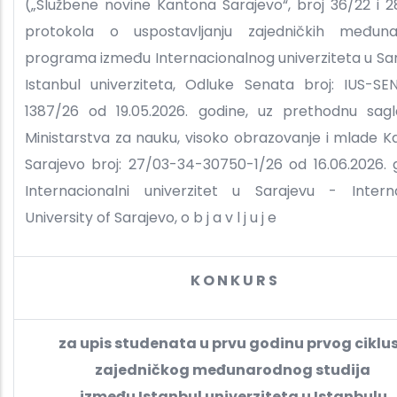
(„Službene novine Kantona Sarajevo“, broj 36/22 i 2
protokola o uspostavljanju zajedničkih međuna
programa između Internacionalnog univerziteta u Sar
Istanbul univerziteta, Odluke Senata broj: IUS-SE
1387/26 od 19.05.2026. godine, uz prethodnu sagl
Ministarstva za nauku, visoko obrazovanje i mlade 
Sarajevo broj: 27/03-34-30750-1/26 od 16.06.2026. 
Internacionalni univerzitet u Sarajevu - Interna
University of Sarajevo, o b j a v l j u j e
K O N K U R S
za upis studenata u prvu godinu prvog ciklu
zajedničkog međunarodnog studija
između Istanbul univerziteta u Istanbulu