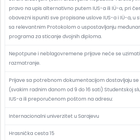
pravo na upis alternativno putem IUS-a ili IÜ-a, pri č
obavezni ispuniti sve propisane uslove IUS-a i IÜ-a, u 
sa relevantnim Protokolom o uspostavljanju međuna
programa za sticanje dvojnih diploma.
Nepotpune i neblagovremene prijave neće se uzimati
razmatranje.
Prijave sa potrebnom dokumentacijom dostavljaju se 
(svakim radnim danom od 9 do 16 sati) Studentskoj sl
IUS-a ili preporučenom poštom na adresu:
Internacionalni univerzitet u Sarajevu
Hrasnička cesta 15