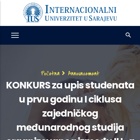
Skip
to
main
content
Breadcrumb
Početna
Announcement
KONKURS za upis studenata
u prvu godinu I ciklusa
zajedničkog
međunarodnog studija