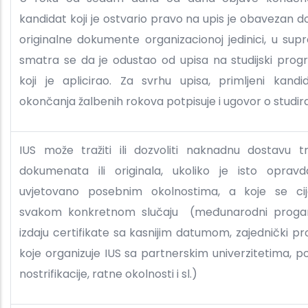
kandidat koji je ostvario pravo na upis je obavezan do
originalne dokumente organizacionoj jedinici, u su
smatra se da je odustao od upisa na studijski pro
koji je aplicirao. Za svrhu upisa, primljeni kand
okončanja žalbenih rokova potpisuje i ugovor o studira
IUS može tražiti ili dozvoliti naknadnu dostavu t
dokumenata ili originala, ukoliko je isto opravda
uvjetovano posebnim okolnostima, a koje se ci
svakom konkretnom slučaju (međunarodni progam
izdaju certifikate sa kasnijim datumom, zajednički p
koje organizuje IUS sa partnerskim univerzitetima, p
nostrifikacije, ratne okolnosti i sl.)