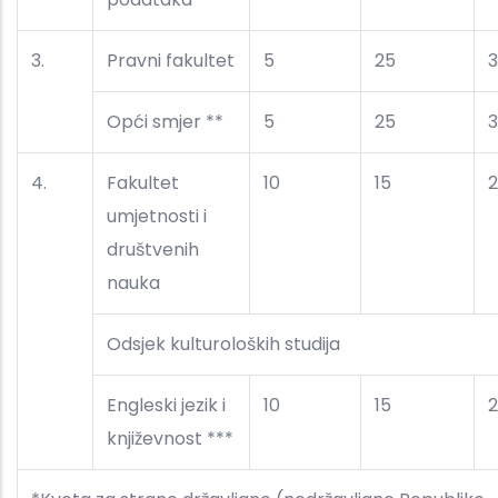
3.
Pravni fakultet
5
25
Opći smjer **
5
25
4.
Fakultet
10
15
umjetnosti i
društvenih
nauka
Odsjek kulturoloških studija
Engleski jezik i
10
15
književnost ***