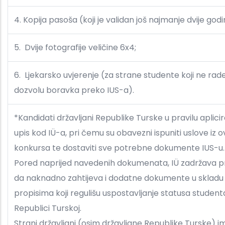
4. Kopija pasoša (koji je validan još najmanje dvije godi
5. Dvije fotografije veličine 6x4;
6. Ljekarsko uvjerenje (za strane studente koji ne rad
dozvolu boravka preko IUS-a).
*Kandidati državljani Republike Turske u pravilu aplicir
upis kod IÜ-a, pri čemu su obavezni ispuniti uslove iz 
konkursa te dostaviti sve potrebne dokumente IUS-
Pored naprijed navedenih dokumenata, IÜ zadržava 
da naknadno zahtijeva i dodatne dokumente u skladu
propisima koji regulišu uspostavljanje statusa student
Republici Turskoj.
Strani državljani (osim državljane Republike Turske) i