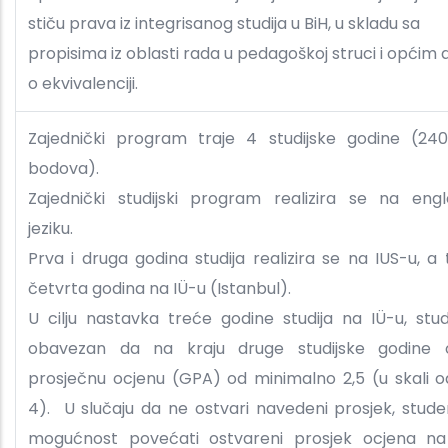
stiču prava iz integrisanog studija u BiH, u skladu sa
propisima iz oblasti rada u pedagoškoj struci i općim
o ekvivalenciji.
Zajednički program traje 4 studijske godine (24
bodova).
Zajednički studijski program realizira se na eng
jeziku.
Prva i druga godina studija realizira se na IUS-u, a 
četvrta godina na IÜ-u (Istanbul).
U cilju nastavka treće godine studija na IÜ-u, stu
obavezan da na kraju druge studijske godine o
prosječnu ocjenu (GPA) od minimalno 2,5 (u skali 
4). U slučaju da ne ostvari navedeni prosjek, stud
mogućnost povećati ostvareni prosjek ocjena na