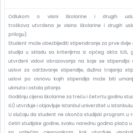
Odlukom o visini školarine i drugih usl
troškova utvrđena je visina školarine i drugih us
prilogu).
Student može obezbijediti stipendiranje za prve dvije
studija u skladu sa kriterijima iz općeg akta IUS, 
utvrđeni vidovi obrazovanja na koje se stipendija 
uslovi za održavanje stipendije, dužina trajanja stip
uslovi po osnovu kojih stipendija može biti umanj
ukinuta i ostala pitanja.
Godišnju cijena školarine za treću i četvrtu godinu stud
IÜ) utvrđuje i objavljuje Istanbul univerzitet u Istanbul
U slučaju da student ne okonča studijski program u 
četiri studijske godine, svaku narednu godina plaća u
sa važećim cjenovnikom koji utvrđuje visokoš