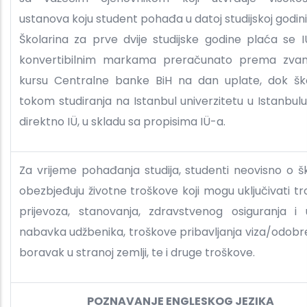
ustanova koju student pohađa u datoj studijskoj godini
Školarina za prve dvije studijske godine plaća se 
konvertibilnim markama preračunato prema zva
kursu Centralne banke BiH na dan uplate, dok ško
tokom studiranja na Istanbul univerzitetu u Istanbul
direktno IÜ, u skladu sa propisima IÜ-a.
Za vrijeme pohađanja studija, studenti neovisno o šk
obezbjeđuju životne troškove koji mogu uključivati t
prijevoza, stanovanja, zdravstvenog osiguranja i 
nabavka udžbenika, troškove pribavljanja viza/odobr
boravak u stranoj zemlji, te i druge troškove.
POZNAVANJE ENGLESKOG JEZIKA