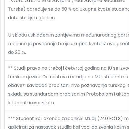
*Kvota za strane državljane (nedržavljane Republike
Turske) određuje se do 50 % od ukupne kvote studen
datu studijsku godinu.
U skladu usklađenim zahtjevima međunarodnog part
moguće je povećanje broja ukupne kvote iz ovog kon
do 20 %.
** Studij prava na trećoj i četvrtoj godina na IÜ se izvo
turskom jeziku. Do nastavka studija na MU, studenti su
obavezi savladati propisani nivo poznavanja turskog je
skladu sa standardom propisanim Protokolom i akto
Istanbul univerziteta.
*** Student koji okonča zajednički studij (240 ECTS) 
aplicirati za nastavak studija koji vodi do zvanja kojim 