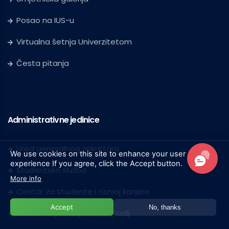
Posao na IUS-u
Virtualna šetnja Univerzitetom
Česta pitanja
Administrativne jedinice
Ured generalnog sekretara
We use cookies on this site to enhance your user
experience
If you agree, click the Accept button.
Studentska služba
More info
Centar za studente i razvoj karijere
Accept
No, thanks
Služba za postdiplomski studij