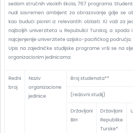
sedam stručnih visokih škola, 767 programa. Studen
nudi savremen ambijent za obrazovanje gdje se ob
kao budući pioniri iz relevantih oblasti. IÜ važi za j
najboljih univerziteta u Repubulici Turskoj, a spada
najcjenjenije univerzitete azijsko-pacifičkog područja.
Upis na zajedničke studijske programe vrši se na sl
organizacionim jedinicama:
Redni
Naziv
Broj studenata**
broj
organizacione
(redovni studij)
jedinice
Državljani
Državljani
BiH
Republike
Turske*