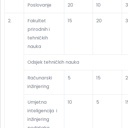
Poslovanje
20
10
2.
Fakultet
15
20
prirodnih i
tehničkih
nauka
Odsjek tehničkih nauka
Računarski
5
15
inžinjering
Umjetna
10
5
1
inteligencija i
inžinjering
podataka