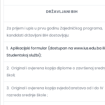
DRŽAVLJANI BIH
Za prijem i upis u prvu godinu Zajedničkog programa,
kandidati državljani BiH dostavljaju:
1. Aplikacijski formular (dostupan na www.ius.edu.ba ili
Studentskoj službi);
2. Original i ovjerena kopija diplome o završenoj sredn
školi;
3. Original i ovjerena kopija svjedočanstava od I do IV
razreda srednje škole ;