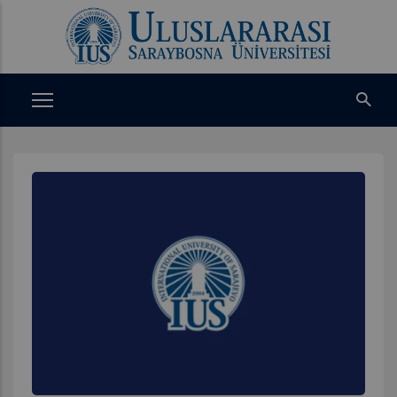
Ana
içeriğe
atla