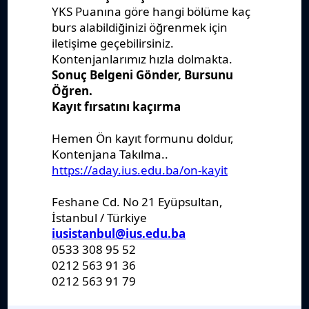
Yönetmelikler
Kanunlar
Kararlar
Politikalar
Raporlar
Formlar
Kayıt Kabul
Denklik
Ders Katalogları
Kurumsal
Sanat Galerisi