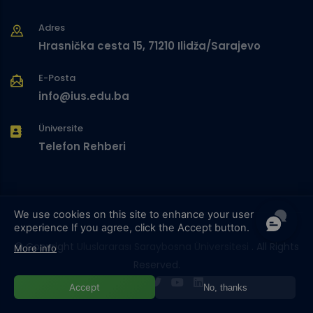
Adres
Hrasnička cesta 15, 71210 Ilidža/Sarajevo
E-Posta
info@ius.edu.ba
Üniversite
Telefon Rehberi
We use cookies on this site to enhance your user
experience
If you agree, click the Accept button.
© Copyright
Uluslararası Saraybosna Üniversitesi
. All Rights
More info
Reserved.
Accept
No, thanks