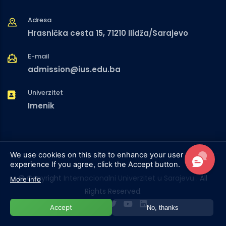
Adresa
Hrasnička cesta 15, 71210 Ilidža/Sarajevo
E-mail
admission@ius.edu.ba
Univerzitet
Imenik
We use cookies on this site to enhance your user
experience
If you agree, click the Accept button.
© Copyright
Internacionalni Univerzitet u Sarajevu
. All
More info
Rights Reserved.
Accept
No, thanks