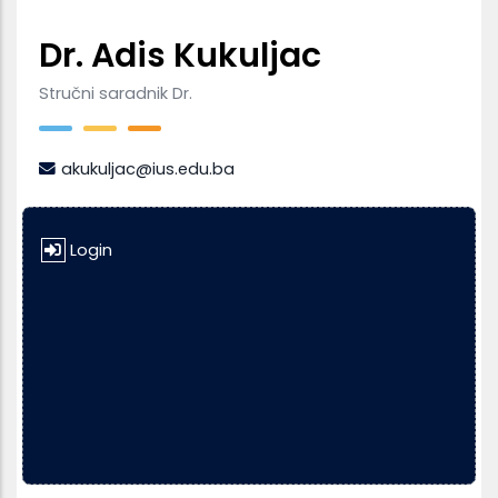
Dr. Adis Kukuljac
Stručni saradnik Dr.
akukuljac@ius.edu.ba
Login