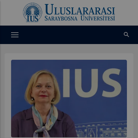
Ana
içeriğe
atla