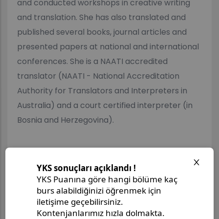
and conducted workshops in creative writing
and translation. She has also translated and
published several books, journal articles and
presented papers at national and international
conferences. She is a NAATI accredited
translator (NAATI - National Accreditation
Authority for Translators and Interpreters in
Australia) and a court certified interpreter (in
Bosnia and Herzegovina).