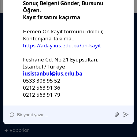
Önemli Belgeler
Stratejik Plan
IUS Statüs
Yönetmelikler
Kanunlar
Kararlar
Politikalar
Raporlar