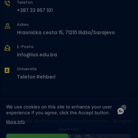
Telefon
+387 33 957 101
Adres
Hrasnička cesta 15, 71210 Ilidža/Sarajevo
E-Posta
info@ius.edu.ba
Üniversite
Telefon Rehberi
We use cookies on this site to enhance your user
experience
If you agree, click the Accept button.
© Copyright
Uluslararası Saraybosna Üniversitesi
. All Rights
More info
Reserved.