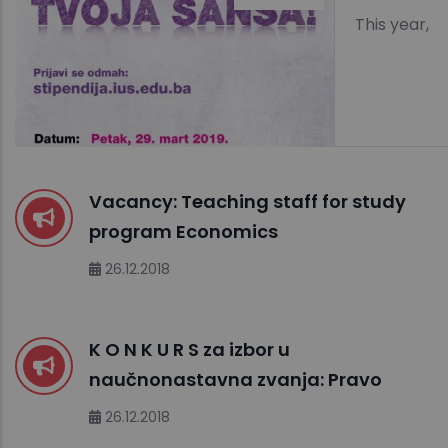
This year,
Vacancy: Teaching staff for study
program Economics
26.12.2018
K O N K U R S za izbor u
naučnonastavna zvanja: Pravo
26.12.2018