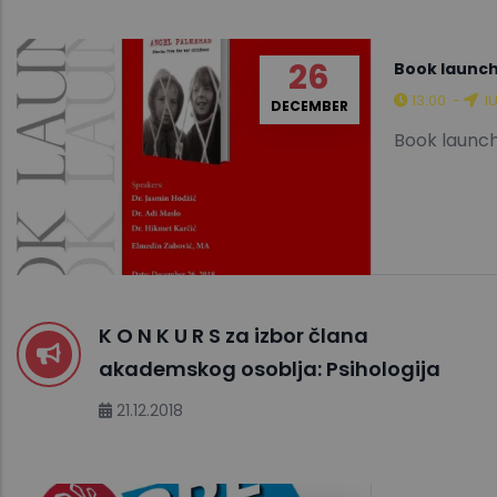
26
Book launch
13:00
-
I
DECEMBER
Book launch
K O N K U R S za izbor člana
akademskog osoblja: Psihologija
21.12.2018