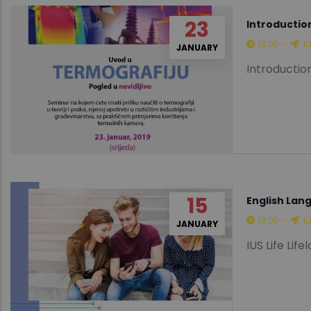
23
Introducti
13:00
-
I
JANUARY
Introducti
15
English Lan
13:00
-
I
JANUARY
IUS Life Lif