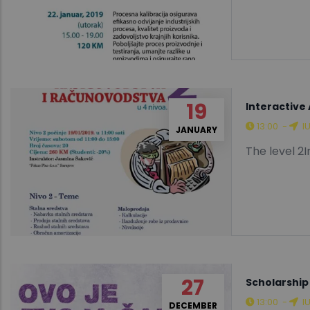
19
Interactive
13:00
-
I
JANUARY
The level 2
27
Scholarship
13:00
-
I
DECEMBER