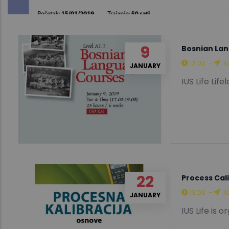
9
Bosnian Lan
13:00
-
I
JANUARY
IUS Life Lif
22
Process Cali
13:00
-
I
JANUARY
IUS Life is 