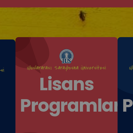
Uluslararası Saraybosna Üniversitesi
U
si
Lisans
Programları
P