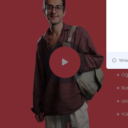
A
Ön
De
Öğ
Bu
Li
Yü