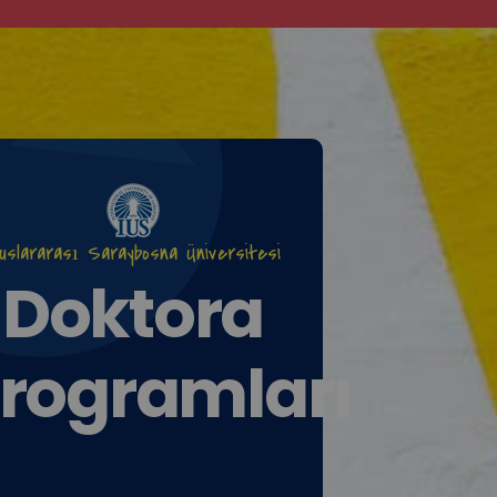
luslararası Saraybosna Üniversitesi
Doktora
rogramları