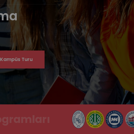
rma
 Kampüs Turu
ogramları