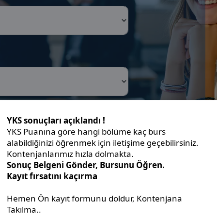
rarası Saraybosna Üniversitesi