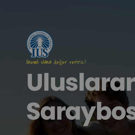
Ana
içeriğe
atla
Önemli olana değer veririz!
Uluslarar
Saraybos