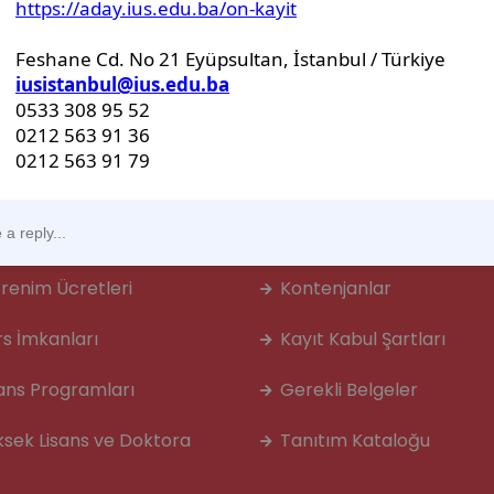
day Öğrenciler
 Kayıt Başvuru
Çift Diploma
nklik
Ödeme Yöntemleri
renim Ücretleri
Kontenjanlar
rs İmkanları
Kayıt Kabul Şartları
sans Programları
Gerekli Belgeler
ksek Lisans ve Doktora
Tanıtım Kataloğu