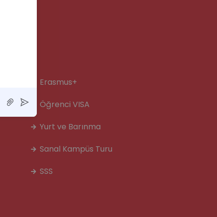
Erasmus+
Öğrenci VISA
Yurt ve Barınma
Sanal Kampüs Turu
SSS