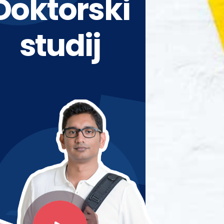
Doktorski
studij