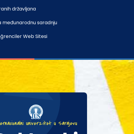
ranih državljana
a međunarodnu saradnju
ğrenciler Web Sitesi
ternacionalni univerzitet u Sarajevu