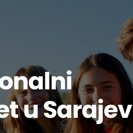
ionalni
et u Saraje