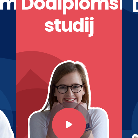
omski
Dodiplomski
studij