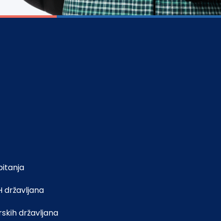
pitanja
H državljana
rskih državljana