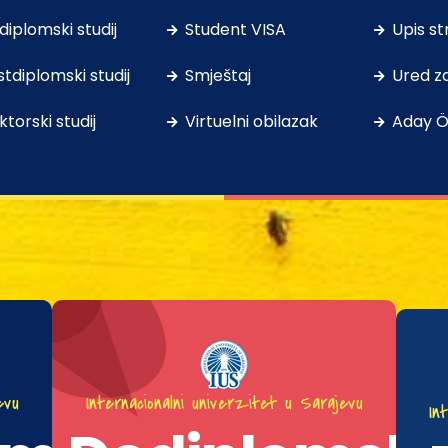
diplomski studij
Student VISA
Upis st
tdiplomski studij
Smještaj
Ured z
torski studij
Virtuelni obilazak
Aday Ö
evu
Internacionalni univerzitet u Sarajevu
In