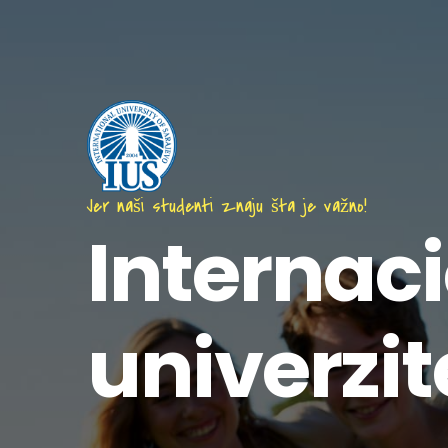
Skip
to
main
content
Jer naši studenti znaju šta je važno!
Internac
univerzit