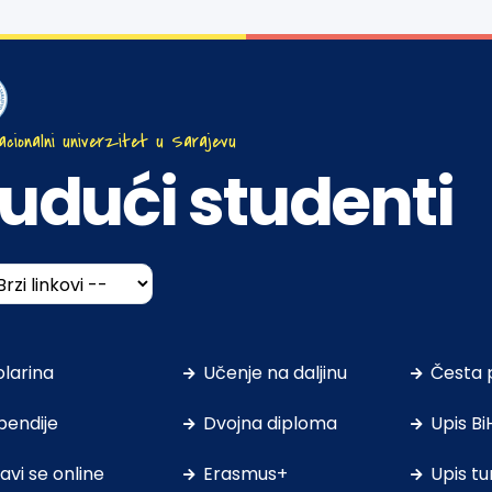
acionalni univerzitet u Sarajevu
udući studenti
olarina
Učenje na daljinu
Česta 
pendije
Dvojna diploma
Upis Bi
javi se online
Erasmus+
Upis tu