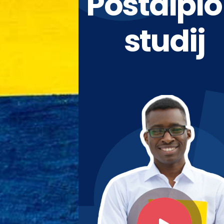
Postdipl
studij