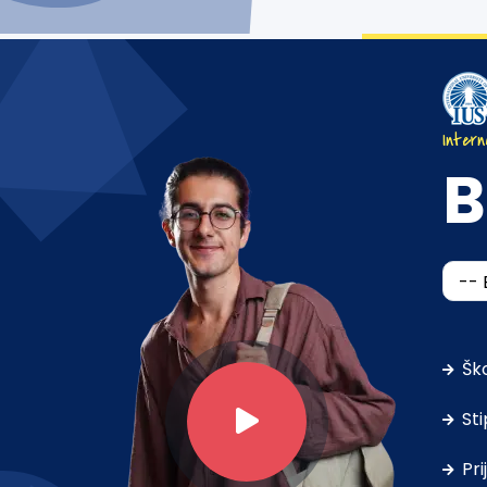
Intern
B
Šk
Sti
Pri