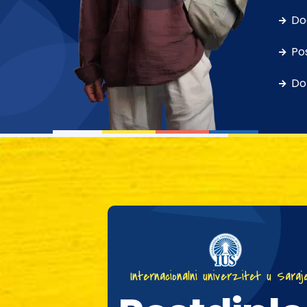
Do
Pos
Dok
Internacionalni univerzitet u Saraj