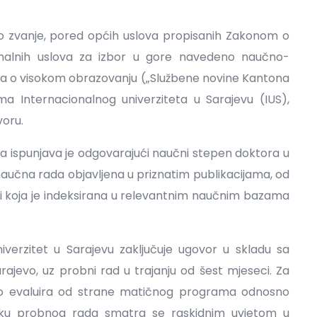
o zvanje, pored općih uslova propisanih Zakonom o
imalnih uslova za izbor u gore navedeno naučno-
na o visokom obrazovanju („Službene novine Kantona
ma Internacionalnog univerziteta u Sarajevu (IUS),
voru.
 da ispunjava je odgovarajući naučni stepen doktora u
 naučna rada objavljena u priznatim publikacijama, od
iji koja je indeksirana u relevantnim naučnim bazama
iverzitet u Sarajevu zaključuje ugovor u skladu sa
evo, uz probni rad u trajanju od šest mjeseci. Za
o evaluira od strane matičnog programa odnosno
toku probnog rada smatra se raskidnim uvjetom u