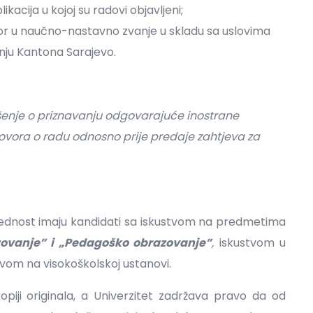
acija u kojoj su radovi objavljeni;
bor u naučno-nastavno zvanje u skladu sa uslovima
ju Kantona Sarajevo.
ešenje o priznavanju odgovarajuće inostrane
ugovora o radu odnosno prije predaje zahtjeva za
rednost imaju kandidati sa iskustvom na predmetima
ovanje” i „Pedagoško obrazovanje”
,
iskustvom u
tvom na visokoškolskoj ustanovi.
kopiji originala, a Univerzitet zadržava pravo da od