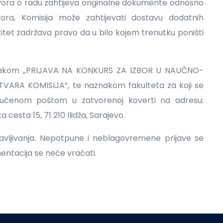
vora o radu zahtijeva originalne dokumente odnosno
bora, Komisija može zahtijevati dostavu dodatnih
itet zadržava pravo da u bilo kojem trenutku poništi
znakom „PRIJAVA NA KONKURS ZA IZBOR U NAUČNO-
RA KOMISIJA“, te naznakom fakulteta za koji se
eporučenom poštom u zatvorenoj koverti na adresu:
 cesta 15, 71 210 Ilidža, Sarajevo.
vljivanja. Nepotpune i neblagovremene prijave se
ntacija se neće vraćati.