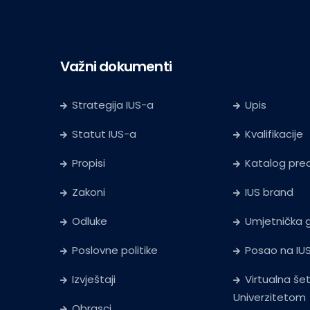
Važni dokumenti
Strategija IUS-a
Upis
Statut IUS-a
Kvalifikacije
Propisi
Katalog pr
Zakoni
IUS brand
Odluke
Umjetnička g
Poslovne politike
Posao na IU
Izvještaji
Virtualna še
Univerzitetom
Obrasci