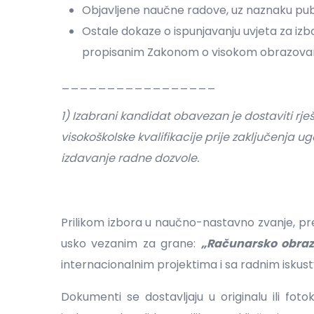
Objavljene naučne radove, uz naznaku publik
Ostale dokaze o ispunjavanju uvjeta za iz
propisanim Zakonom o visokom obrazovan
_________________
1) Izabrani kandidat obavezan je dostaviti rj
visokoškolske kvalifikacije prije zaključenja 
izdavanje radne dozvole.
Prilikom izbora u naučno-nastavno zvanje, p
usko vezanim za grane:
„Računarsko obraz
internacionalnim projektima i sa radnim iskus
Dokumenti se dostavljaju u originalu ili foto