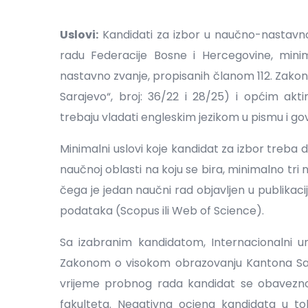
Uslovi:
Kandidati za izbor u naučno-nastavn
radu Federacije Bosne i Hercegovine, min
nastavno zvanje, propisanih članom 112. Zako
Sarajevo“, broj: 36/22 i 28/25) i općim akti
trebaju vladati engleskim jezikom u pismu i go
Minimalni uslovi koje kandidat za izbor treba
naučnoj oblasti na koju se bira, minimalno tri
čega je jedan naučni rad objavljen u publikac
podataka (Scopus ili Web of Science).
Sa izabranim kandidatom, Internacionalni un
Zakonom o visokom obrazovanju Kantona Saraj
vrijeme probnog rada kandidat se obavezn
fakulteta. Negativna ocjena kandidata u 