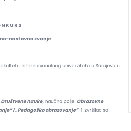
 N K U R S
učno-nastavno zvanje
akultetu Internacionalnog univerziteta u Sarajevu u
:
Društvene nauke
,
naučno polje:
Obrazovne
nje” i „Pedagoško obrazovanje”
-1 izvršilac sa