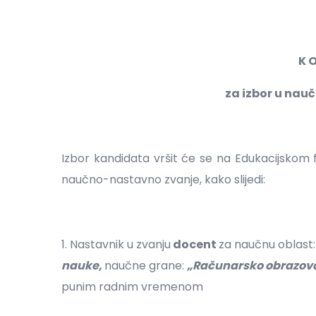
K O
za izbor u na
Izbor kandidata vršit će se na Edukacijskom f
naučno-nastavno zvanje, kako slijedi:
1. Nastavnik u zvanju
docent
za naučnu oblast
nauke,
naučne grane:
„Računarsko obrazova
punim radnim vremenom