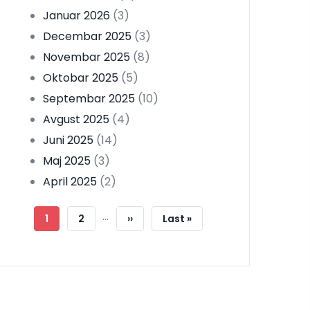
Januar 2026
(3)
Decembar 2025
(3)
Novembar 2025
(8)
Oktobar 2025
(5)
Septembar 2025
(10)
Avgust 2025
(4)
Juni 2025
(14)
Maj 2025
(3)
April 2025
(2)
Pagination
…
Current
1
Strana
2
Next
››
Last
Last »
Page
Page
Page