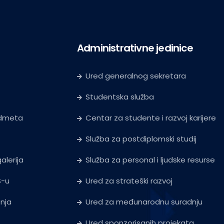
Administrativne jedinice
Ured generalnog sekretara
Studentska služba
edmeta
Centar za studente i razvoj karijere
Služba za postdiplomski studij
alerija
Služba za personal i ljudske resurse
S-u
Ured za strateški razvoj
tnja
Ured za međunarodnu suradnju
Ured sponzorisanih projekata