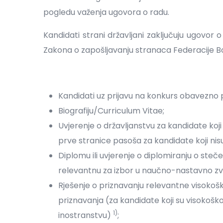
pogledu važenja ugovora o radu.
Kandidati strani državljani zaključuju ugovo
Zakona o zapošljavanju stranaca Federacije B
Kandidati uz prijavu na konkurs obavezno p
Biografiju/Curriculum Vitae;
Uvjerenje o državljanstvu za kandidate koji
prve stranice pasoša za kandidate koji nis
Diplomu ili uvjerenje o diplomiranju o s
relevantnu za izbor u naučno-nastavno zva
Rješenje o priznavanju relevantne visokoško
priznavanja (za kandidate koji su visokoškol
1)
inostranstvu)
;