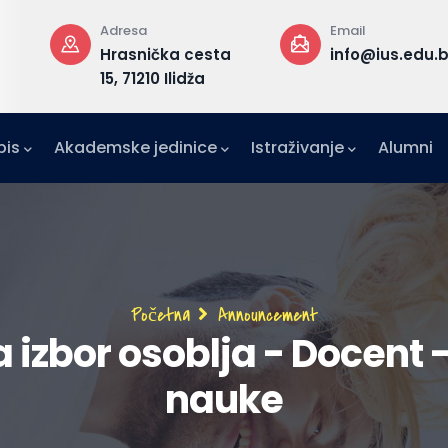
Adresa
Email
–
Hrasnička cesta
info@ius.edu.
15, 71210 Ilidža
pis
Akademske jedinice
Istraživanje
Alumni
IFE)
zetništvo (IAE-IUS)
Ured za međunarodnu suradnju (IRO)
Breadcrumb
Početna
Announcement
 izbor osoblja - Docent 
nauke