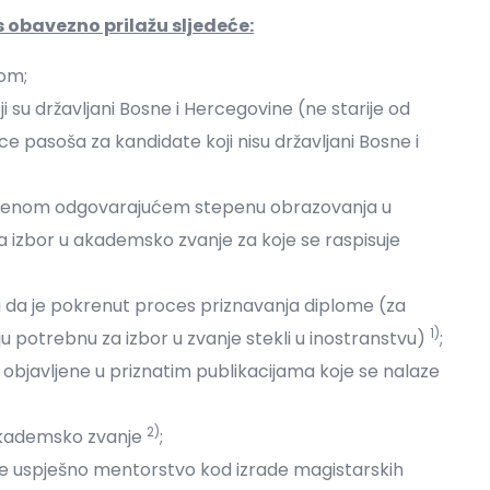
 obavezno prilažu sljedeće:
jom;
i su državljani Bosne i Hercegovine (ne starije od
ce pasoša za kandidate koji nisu državljani Bosne i
stečenom odgovarajućem stepenu obrazovanja u
a izbor u akademsko zvanje za koje se raspisuje
da da je pokrenut proces priznavanja diplome (za
1)
iju potrebnu za izbor u zvanje stekli u inostranstvu)
;
 objavljene u priznatim publikacijama koje se nalaze
2)
 akademsko zvanje
;
e uspješno mentorstvo kod izrade magistarskih