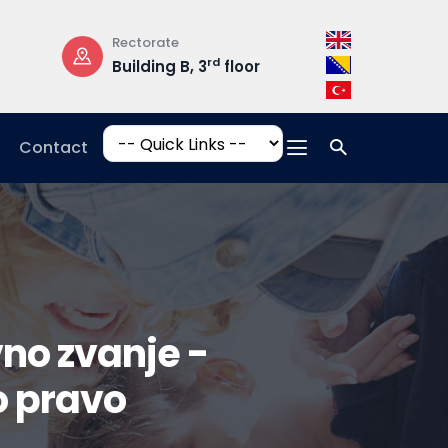
Rectorate
Opening Hours
rd
Building B, 3
floor
Mon-Fri: 08:30 –
17:00
Contact
no zvanje -
o pravo