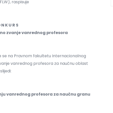
(FLW), raspisuje
 N K U R S
vno zvanje vanrednog profesora
e se na Pravnom fakultetu Internacionalnog
zvanje vanrednog profesora za naučnu oblast
ijedi:
ju vanrednog profesora za naučnu granu