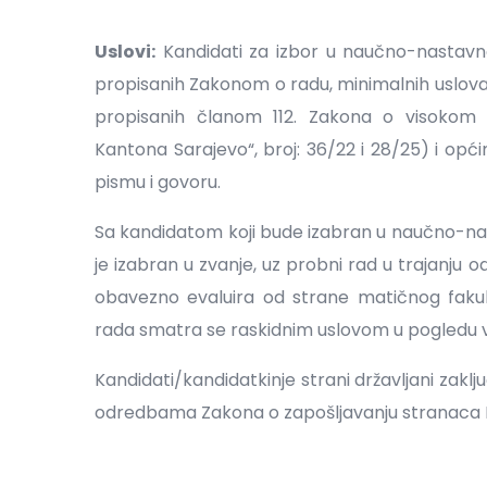
Uslovi:
Kandidati za izbor u naučno-nastavn
propisanih Zakonom o radu, minimalnih uslov
propisanih članom 112. Zakona o visokom 
Kantona Sarajevo“, broj: 36/22 i 28/25) i opć
pismu i govoru.
Sa kandidatom koji bude izabran u naučno-nast
je izabran u zvanje, uz probni rad u trajanju
obavezno evaluira od strane matičnog faku
rada smatra se raskidnim uslovom u pogledu 
Kandidati/kandidatkinje strani državljani zakl
odredbama Zakona o zapošljavanju stranaca F