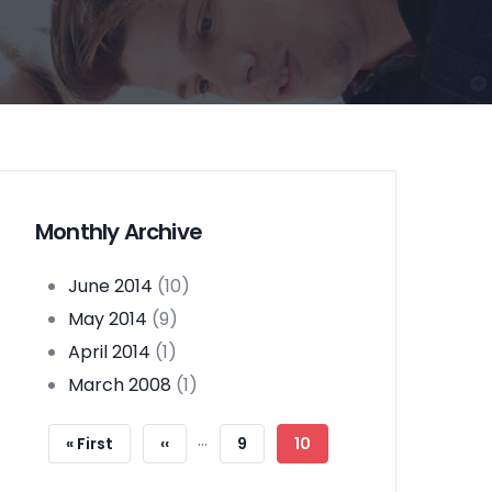
Monthly Archive
June 2014
(10)
May 2014
(9)
April 2014
(1)
March 2008
(1)
Pagination
…
First
« First
Previous
‹‹
Page
9
Current
10
Page
Page
Page