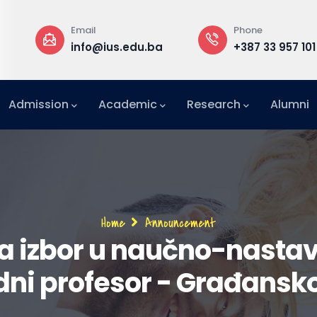
Email
Phone
info@ius.edu.ba
+387 33 957 101
Admission
Academic
Research
Alumni
International Relations Office (IRO)
Breadcrumb
Home
Announcement
 izbor u naučno-nastav
ni profesor - Građansk