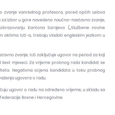
o zvanje vanrednog profesora, pored općih uslova
a za izbor u gore navedeno naučno-nastavno zvanje,
obrazovanju Kantona Sarajevo („Službene novine
im aktima IUS-a, trebaju vladati engleskim jezikom u
avno zvanje, IUS zaključuje ugovor na period za koji
 od šest mjeseci. Za vrijeme probnog rada kandidat se
lteta. Negativna ocjena kandidata u toku probnog
važenja ugovora o radu.
jučuju ugovor o radu na određeno vrijeme, u skladu sa
ederacije Bosne i Hercegovine.