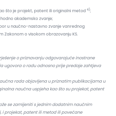
4)
što je projekt, patent ili originalni metod
;
ethodno akademsko zvanje;
izbor u naučno-nastavno zvanje vanrednog
nim Zakonom o visokom obrazovanju KS.
 rješenje o priznavanju odgovarajuće inostrane
enja ugovora o radu odnosno prije predaje zahtjeva
 naučna rada objavljena u priznatim publikacijama u
iginalna naučna uspjeha kao što su projekat, patent
ože se zamijeniti s jednim dodatnim naučnim
 i projekat, patent ili metod ili povećane