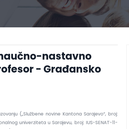
 naučno-nastavno
rofesor - Građansko
ovanju („Službene novine Kantona Sarajevo“, broj:
onalnog univerziteta u Sarajevu, broj: IUS-SENAT-11-