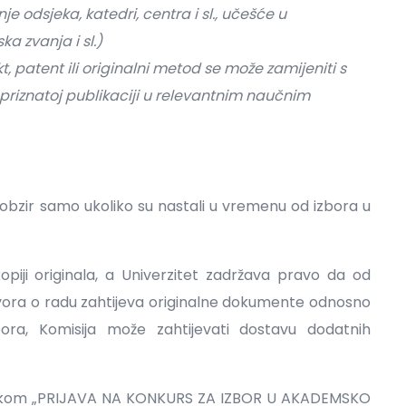
 odsjeka, katedri, centra i sl., učešće u
a zvanja i sl.)
kt, patent ili originalni metod se može zamijeniti s
riznatoj publikaciji u relevantnim naučnim
obzir samo ukoliko su nastali u vremenu od izbora u
kopiji originala, a Univerzitet zadržava pravo da od
vora o radu zahtijeva originalne dokumente odnosno
bora, Komisija može zahtijevati dostavu dodatnih
nakom „PRIJAVA NA KONKURS ZA IZBOR U AKADEMSKO