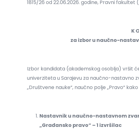
1815/26 od 22.06.2026. godine, Pravni fakultet 
K O
za izbor u naučno-nasta
Izbor kandidata (akademskog osoblja) vršit ć
univerziteta u Sarajevu za naučno-nastavno 
„Društvene nauke“, naučno polje „Pravo“ kako sl
Nastavnik u naučno-nastavnom zvan
„Građansko pravo“ – 1 izvršilac