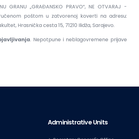
NU GRANU „GRAĐANSKO PRAVO“, NE OTVARAJ -
poručenom poštom u zatvorenoj koverti na adresu:
kultet, Hrasnička cesta 15, 71210 Ilidža, Sarajevo.
javljivanja
. Nepotpune i neblagovremene prijave
Administrative Units