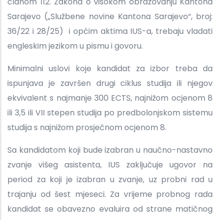
članom 112. Zakona o visokom obrazovanju Kantona
Sarajevo („Službene novine Kantona Sarajevo“, broj:
36/22 i 28/25) i općim aktima IUS-a, trebaju vladati
engleskim jezikom u pismu i govoru.
Minimalni uslovi koje kandidat za izbor treba da
ispunjava je završen drugi ciklus studija ili njegov
ekvivalent s najmanje 300 ECTS, najnižom ocjenom 8
ili 3,5 ili VII stepen studija po predbolonjskom sistemu
studija s najnižom prosječnom ocjenom 8.
Sa kandidatom koji bude izabran u naučno-nastavno
zvanje višeg asistenta, IUS zaključuje ugovor na
period za koji je izabran u zvanje, uz probni rad u
trajanju od šest mjeseci. Za vrijeme probnog rada
kandidat se obavezno evaluira od strane matičnog