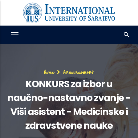
Skip
to
main
content
Breadcrumb
Home
Announcement
KONKURS za izbor u
naučno-nastavno zvanje -
Viši asistent - Medicinske i
zdravstvene nauke