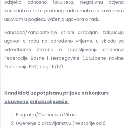
odsjeka odnosno fakulteta. Negativna ocjena
kandidata u toku probnog rada smatra se raskidnim
uslovom u pogledu važenja ugovora o radu.
Kandidati/kandidatkinje strani državljani zaključuju
ugovor o radu na određeno vrijeme, u skladu sa
odredbama Zakona o zapošljavanju stranaca
Federacije Bosne i Hercegovine („Službene novine
Federacije BiH“, broj: 111/12).
Kandidati uz potpisanu prijavu na konkurs
obavezno prilažu sljedeće:
Biografiju/Curriculum Vitae,
Uvjerenje o državljanstvu (ne starije od 6