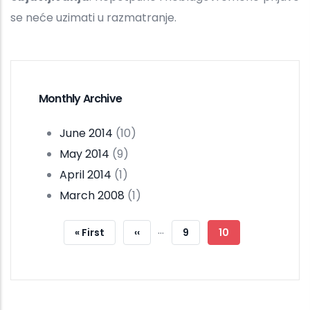
se neće uzimati u razmatranje.
Monthly Archive
June 2014
(10)
May 2014
(9)
April 2014
(1)
March 2008
(1)
Pagination
…
First
« First
Previous
‹‹
Page
9
Current
10
Page
Page
Page