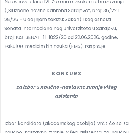
Na osnovu člana 121. Zakona o visokom obrazovanju
(„Službene novine Kantona Sarajevo“, broj: 36/22 i
28/25 – u daljnjem tekstu: Zakon) i saglasnosti
Senata Internacionalnog univerziteta u Sarajevu,
broj: IUS-SENAT-11-1822/26 od 22.06.2026. godine,
Fakultet medicinskih nauka (FMS), raspisuje
K O N K U R S
za izbor u naučno-nastavno zvanje višeg
asistenta
Izbor kandidata (akademskog osoblja) vršit će se za
naučno-nastavno zvanje višeg asistenta za naučnu