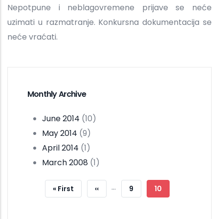
Nepotpune i neblagovremene prijave se neće
uzimati u razmatranje. Konkursna dokumentacija se
neće vraćati.
Monthly Archive
June 2014
(10)
May 2014
(9)
April 2014
(1)
March 2008
(1)
Pagination
…
First
« First
Previous
‹‹
Page
9
Current
10
Page
Page
Page