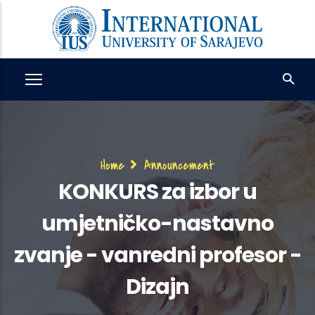
Skip
to
main
content
Breadcrumb
Home
Announcement
KONKURS za izbor u
umjetničko-nastavno
zvanje - vanredni profesor -
Dizajn