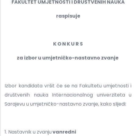
FAKULTET UMJETNOSTI I DRUŠTVENIH NAUKA
raspisuje
K O N K U R S
za izbor u umjetničko-nastavno zvanje
Izbor kandidata vršit će se na Fakultetu umjetnosti i
društvenih nauka Internacionalnog univerziteta u
Sarajevu u umjetničko-nastavno zvanje, kako slijedi:
1. Nastavnik u zvanju
vanredni