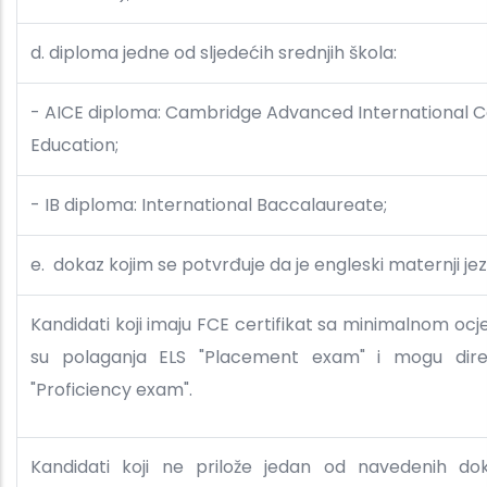
d. diploma jedne od sljedećih srednjih škola:
- AICE diploma: Cambridge Advanced International Ce
Education;
- IB diploma: International Baccalaureate;
e. dokaz kojim se potvrđuje da je engleski maternji jez
Kandidati koji imaju FCE certifikat sa minimalnom o
su polaganja ELS "Placement exam" i mogu direk
"Proficiency exam".
Kandidati koji ne prilože jedan od navedenih d