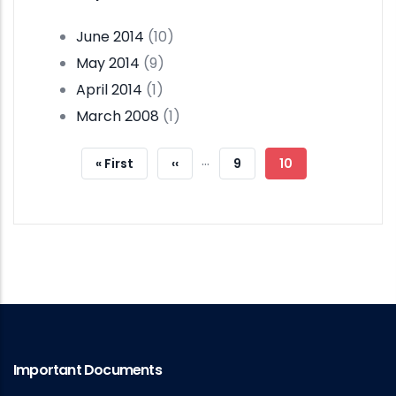
June 2014
(10)
May 2014
(9)
April 2014
(1)
March 2008
(1)
Pagination
…
First
« First
Previous
‹‹
Page
9
Current
10
Page
Page
Page
Important Documents