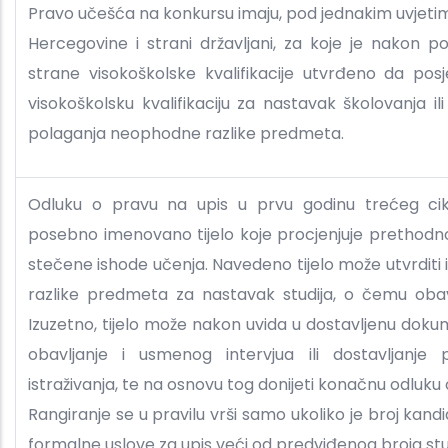
Pravo učešća na konkursu imaju, pod jednakim uvjetima
Hercegovine i strani državljani, za koje je nakon p
strane visokoškolske kvalifikacije utvrđeno da pos
visokoškolsku kvalifikaciju za nastavak školovanja i
polaganja neophodne razlike predmeta.
Odluku o pravu na upis u prvu godinu trećeg cikl
posebno imenovano tijelo koje procjenjuje prethodno
stečene ishode učenja. Navedeno tijelo može utvrditi
razlike predmeta za nastavak studija, o čemu obav
Izuzetno, tijelo može nakon uvida u dostavljenu dokum
obavljanje i usmenog intervjua ili dostavljanje 
istraživanja, te na osnovu tog donijeti konačnu odluku
Rangiranje se u pravilu vrši samo ukoliko je broj kandi
formalne uslove za upis veći od predviđenog broja st