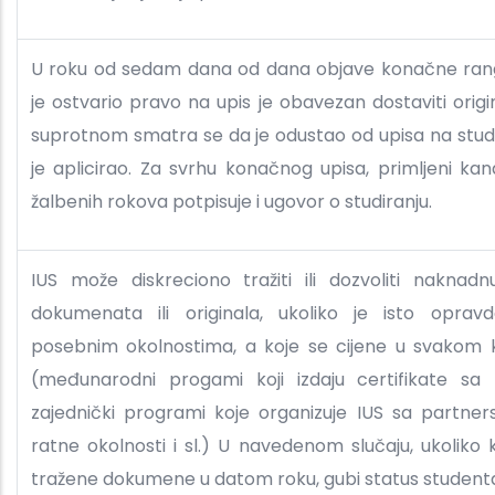
U roku od sedam dana od dana objave konačne rang-
je ostvario pravo na upis je obavezan dostaviti ori
suprotnom smatra se da je odustao od upisa na studi
je aplicirao. Za svrhu konačnog upisa, primljeni ka
žalbenih rokova potpisuje i ugovor o studiranju.
IUS može diskreciono tražiti ili dozvoliti naknad
dokumenata ili originala, ukoliko je isto opravd
posebnim okolnostima, a koje se cijene u svakom 
(međunarodni progami koji izdaju certifikate sa
zajednički programi koje organizuje IUS sa partners
ratne okolnosti i sl.) U navedenom slučaju, ukoliko
tražene dokumene u datom roku, gubi status student