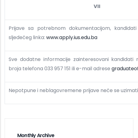
VII
Prijave sa potrebnom dokumentacijom, kandidati
sljedećeg linka:
www.apply.ius.edu.ba
Sve dodatne informacije zainteresovani kandidati
broja telefona 033 957 151 ili e-mail adrese
graduateof
Nepotpune i neblagovremene prijave neće se uzimati
Monthly Archive