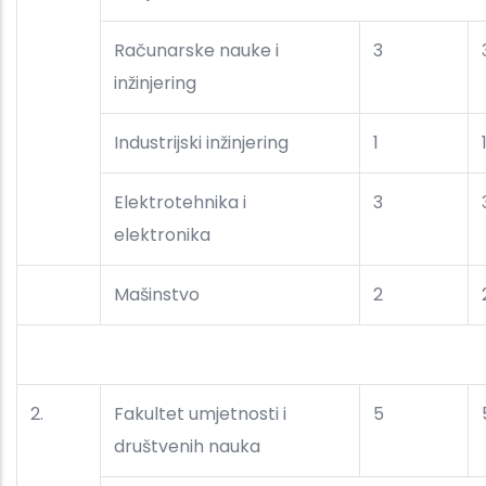
Računarske nauke i
3
inžinjering
Industrijski inžinjering
1
Elektrotehnika i
3
elektronika
Mašinstvo
2
2.
Fakultet umjetnosti i
5
društvenih nauka