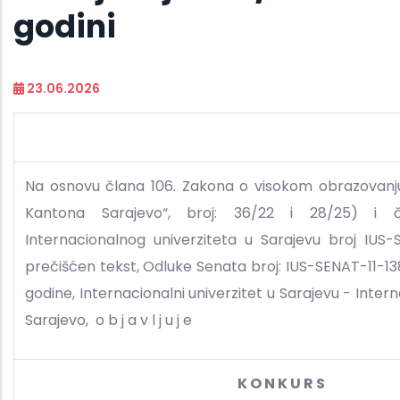
godini
23.06.2026
Na osnovu člana 106. Zakona o visokom obrazovanju
Kantona Sarajevo“, broj: 36/22 i 28/25) i č
Internacionalnog univerziteta u Sarajevu broj IUS
prečišćen tekst, Odluke Senata broj: IUS-SENAT-11-13
godine, Internacionalni univerzitet u Sarajevu - Intern
Sarajevo, o b j a v l j u j e
K O N K U R S