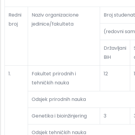
Redni
Naziv organizacione
Broj studena
broj
jedinice/fakulteta
(redovni samo
Državljani
BiH
1.
Fakultet prirodnih i
12
tehničkih nauka
Odsjek prirodnih nauka
Genetika i bioinžinjering
3
Odsjek tehničkih nauka