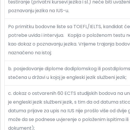
testiranje (privatni kursevi jezika i sl.) neće biti uvaže
poznavanju jezika na IUS-u.
Po primitku bodovne liste sa TOEFL/IELTS, kandidat će 
potrebe uvida i intervjua. Kopija o položenom testu n
kao dokaz o poznavanju jezika. Vrijeme trajanja bodovn
naznačeno na istoj;
b. posjedovanje diplome dodiplomskog ili postdiplomsk
stečena u državi u kojoj je engleski jezik službeni jezik;
c. dokaz o ostvarenih 60 ECTS studijskih bodova na un
je engleski jezik službeni jezik, s tim da od datuma sti
datuma prijave za upis na IUS nije prošlo više od dvije
može da se podnese uvjerenje o položenim ispitima ili
dokument);