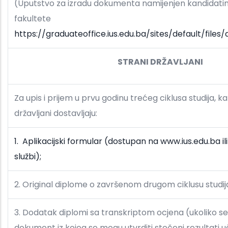
(Uputstvo za izradu dokumenta namijenjen kandidat
fakultete
https://graduateoffice.ius.edu.ba/sites/default/file
STRANI DRŽAVLJANI
Za upis i prijem u prvu godinu trećeg ciklusa studija, ka
državljani dostavljaju:
1. Aplikacijski formular (dostupan na www.ius.edu.ba il
službi);
2. Original diplome o završenom drugom ciklusu studij
3. Dodatak diplomi sa transkriptom ocjena (ukoliko se i
dokument iz kojeg se mogu utvrditi stečeni rezultati u