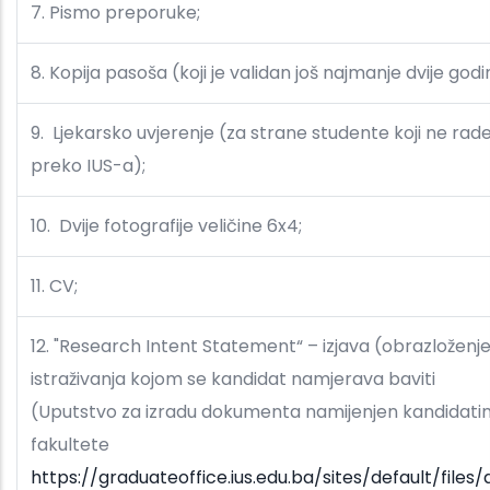
7. Pismo preporuke;
8. Kopija pasoša (koji je validan još najmanje dvije godi
9. Ljekarsko uvjerenje (za strane studente koji ne ra
preko IUS-a);
10. Dvije fotografije veličine 6x4;
11. CV;
12. "Research Intent Statement“ – izjava (obrazloženje
istraživanja kojom se kandidat namjerava baviti
(Uputstvo za izradu dokumenta namijenjen kandidat
fakultete
https://graduateoffice.ius.edu.ba/sites/default/file