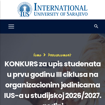
Skip
to
main
content
Breadcrumb
Home
Announcement
KONKURS za upis studenata
u prvu godinu III ciklusa na
organizacionim jedinicama
IUS-a u studijskoj 2026/2027.