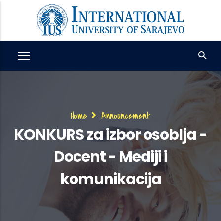
Skip
to
main
content
Breadcrumb
Home
Announcement
KONKURS za izbor osoblja -
Docent - Mediji i
komunikacija