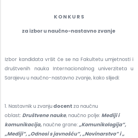
K O N K U R S
za izbor u naučno-nastavno zvanje
Izbor kandidata vršit će se na Fakultetu umjetnosti i
društvenih nauka Internacionalnog univerziteta u
Sarajevu u naučno-nastavno zvanje, kako slijedi:
1. Nastavnik u zvanju
docent
za naučnu
oblast:
Društvene nauke
,
naučno polje:
Mediji i
komunikacija,
naučne grane:
„Komunikologija”,
„Mediji”, „Odnosi s javnošću”, „Novinarstvo” i „