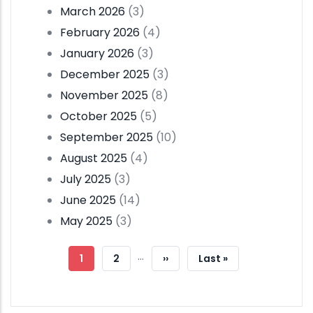
March 2026
(3)
February 2026
(4)
January 2026
(3)
December 2025
(3)
November 2025
(8)
October 2025
(5)
September 2025
(10)
August 2025
(4)
July 2025
(3)
June 2025
(14)
May 2025
(3)
Pagination
…
Current
1
Page
2
Next
››
Last
Last »
Page
Page
Page