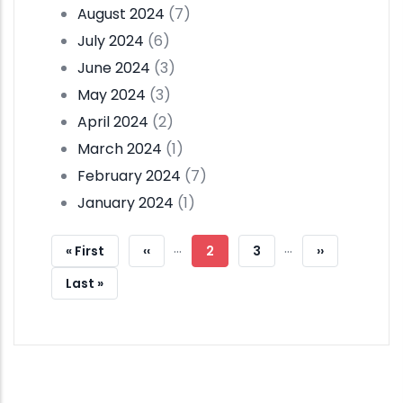
August 2024
(7)
July 2024
(6)
June 2024
(3)
May 2024
(3)
April 2024
(2)
March 2024
(1)
February 2024
(7)
January 2024
(1)
Pagination
…
…
First
« First
Previous
‹‹
Current
2
Page
3
Next
››
Page
Page
Page
Page
Last
Last »
Page