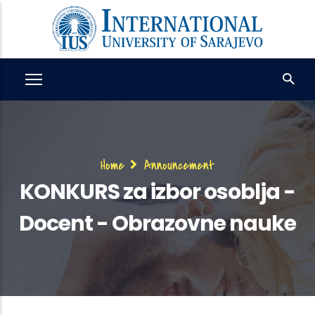
Skip
to
main
content
Breadcrumb
Home
Announcement
KONKURS za izbor osoblja -
Docent - Obrazovne nauke