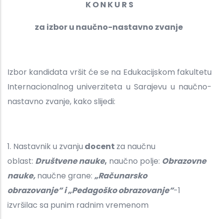
K O N K U R S
za izbor u naučno-nastavno zvanje
Izbor kandidata vršit će se na Edukacijskom fakultetu
Internacionalnog univerziteta u Sarajevu u naučno-
nastavno zvanje, kako slijedi:
1. Nastavnik u zvanju
docent
za naučnu
oblast:
Društvene nauke
,
naučno polje:
Obrazovne
nauke,
naučne grane:
„Računarsko
obrazovanje” i „Pedagoško obrazovanje”
-1
izvršilac sa punim radnim vremenom