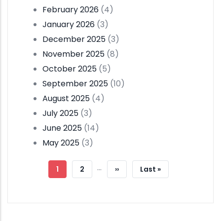
February 2026
(4)
January 2026
(3)
December 2025
(3)
November 2025
(8)
October 2025
(5)
September 2025
(10)
August 2025
(4)
July 2025
(3)
June 2025
(14)
May 2025
(3)
Pagination
…
Current
1
Page
2
Next
››
Last
Last »
Page
Page
Page