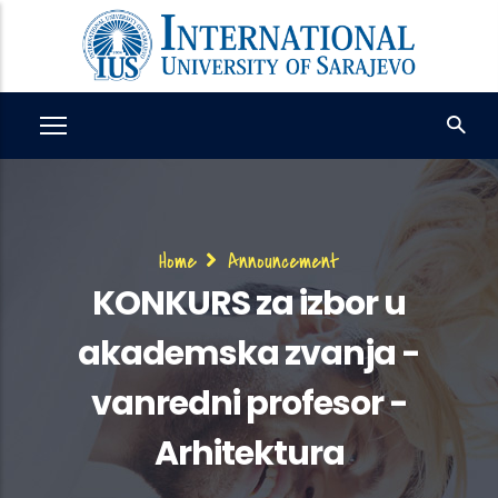
Skip
to
main
content
Breadcrumb
Home
Announcement
KONKURS za izbor u
akademska zvanja -
vanredni profesor -
Arhitektura