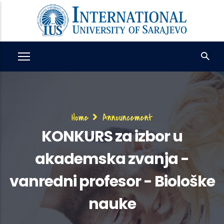
Skip
to
main
content
Breadcrumb
Home
Announcement
KONKURS za izbor u
akademska zvanja -
vanredni profesor - Biološke
nauke