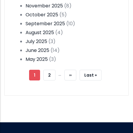
November 2025
(8)
October 2025
(5)
September 2025
(10)
August 2025
(4)
July 2025
(3)
June 2025
(14)
May 2025
(3)
Pagination
…
Current
1
Page
2
Next
››
Last
Last »
Page
Page
Page