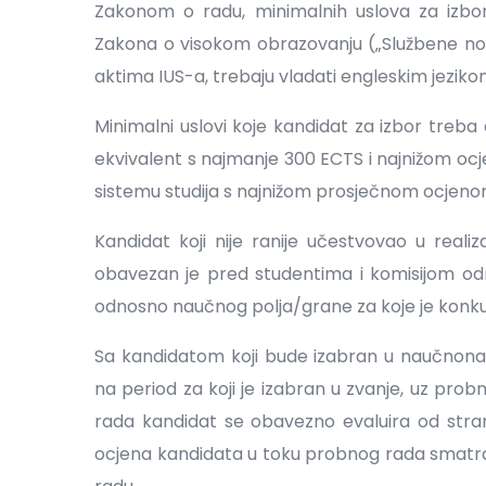
Zakonom o radu, minimalnih uslova za izbo
Zakona o visokom obrazovanju („Službene novi
aktima IUS-a, trebaju vladati engleskim jeziko
Minimalni uslovi koje kandidat za izbor treba d
ekvivalent s najmanje 300 ECTS i najnižom ocje
sistemu studija s najnižom prosječnom ocjeno
Kandidat koji nije ranije učestvovao u reali
obavezan je pred studentima i komisijom od
odnosno naučnog polja/grane za koje je konku
Sa kandidatom koji bude izabran u naučnonast
na period za koji je izabran u zvanje, uz prob
rada kandidat se obavezno evaluira od stra
ocjena kandidata u toku probnog rada smatra