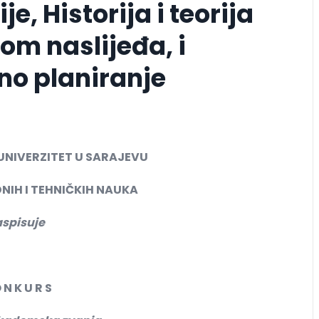
je, Historija i teorija
tom naslijeđa, i
no planiranje
UNIVERZITET U SARAJEVU
NIH I TEHNIČKIH NAUKA
aspisuje
 N K U R S