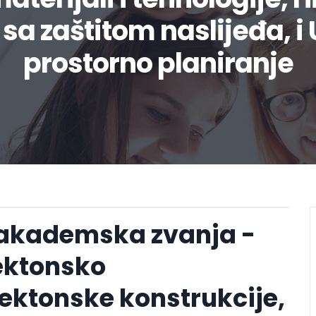
 sa zaštitom naslijeđa, i
prostorno planiranje
 akademska zvanja -
tektonsko
tektonske konstrukcije,