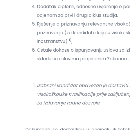
Dodatak diplomi, odnosno uvjerenje o 
ocjenom za prvi i drugi ciklus studija,
Rješenje o priznavanju relevantne visokoš
priznavanja (za kandidate koji su visokoško
1)
inostranstvu)
,
Ostale dokaze o ispunjavanju uslova za i
skladu sa uslovima propisanim Zakonom 
__________________
Izabrani kandidat obavezan je dostaviti
visokoškolske kvalifikacije prije zaključ
za izdavanje radne dozvole.
Dokumenti se dostavljaju u originalu ili foto