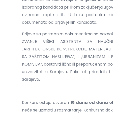
izabranog kandidata prilikom zaključenja ugo
ovjerene kopije istih. U toku postupka iz
dokumenata od prijavljenih kandidata.
Prijave sa potrebnim dokumentima sa naz
ZVANJE VIŠEG ASISTENTA ZA NAUČNE
„ARHITEKTONSKE KONSTRUKCIJE, MATERIJALI I
SA ZAŠTITOM NASLIJEĐA“, I „URBANIZAM 
KOMISIJA“, dostaviti lično ili preporučenom p
univerzitet u Sarajevu, Fakultet prirodnih i 
Sarajevo.
Konkurs ostaje otvoren
15 dana od dana ob
neće se uzimati u razmatranje. Konkursna dok