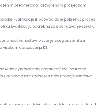
položenim predmetima i ostvarenom prosječnom
kolske kvalifikacije ili potvrda da je pokrenut proces
lsku kvalifikaciju potrebnu za izbor u zvanje stekli u
zbor u naučnonastavno zvanje višeg asistenta u
o visokom obrazovanju KS.
 rješenje o priznavanju odgovarajuće inostrane
enja ugovora o radu odnosno prije predaje zahtjeva
kopiji originala, a Univerzitet zadržava pravo da od