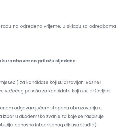
r o radu na određeno vrijeme, u skladu sa odredbama
kurs obavezno prilažu sljedeće:
mjeseci) za kandidate koji su državljani Bosne i
e važećeg pasoša za kandidate koji nisu državljani
stečenom odgovarajućem stepenu obrazovanja u
a izbor u akademsko zvanje za koje se raspisuje
tudija, odnosno integrisanog ciklusa studija),