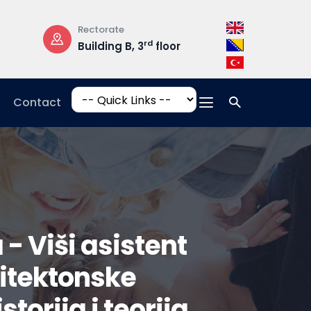
Opening Hours
Campus Addre
loor
Mon-Fri: 08:30 –
Hrasnička ce
17:00
15, 71210 Ilidž
Contact
 Viši asistent
hitektonske
storija i teorija