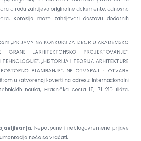
vora o radu zahtijeva originalne dokumente, odnosno
bora, Komisija može zahtijevati dostavu dodatnih
nakom „PRIJAVA NA KONKURS ZA IZBOR U AKADEMSKO
 GRANE „ARHITEKTONSKO PROJEKTOVANJE“,
 TEHNOLOGIJE“, „HISTORIJA I TEORIJA ARHITEKTURE
I PROSTORNO PLANIRANJE“, NE OTVARAJ - OTVARA
oštom u zatvorenoj koverti na adresu: Internacionalni
tehničkih nauka, Hrasnička cesta 15, 71 210 Ilidža,
javljivanja
. Nepotpune i neblagovremene prijave
umentacija neće se vraćati.