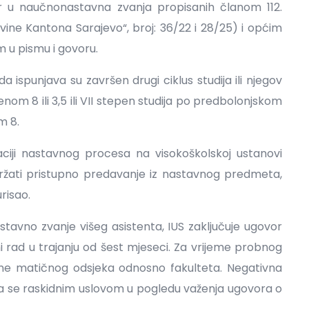
r u naučnonastavna zvanja propisanih članom 112.
ne Kantona Sarajevo“, broj: 36/22 i 28/25) i općim
m u pismu i govoru.
a ispunjava su završen drugi ciklus studija ili njegov
nom 8 ili 3,5 ili VII stepen studija po predbolonjskom
m 8.
zaciji nastavnog procesa na visokoškolskoj ustanovi
ržati pristupno predavanje iz nastavnog predmeta,
risao.
avno zvanje višeg asistenta, IUS zaključuje ugovor
ni rad u trajanju od šest mjeseci. Za vrijeme probnog
ne matičnog odsjeka odnosno fakulteta. Negativna
 se raskidnim uslovom u pogledu važenja ugovora o