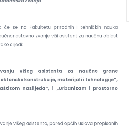
 akademska zvanja
t će se na Fakultetu prirodnih i tehničkih nauka
aučnonastavno zvanje viši asistent za naučnu oblast
ko slijedi:
vanju višeg asistenta za naučne grane
ektonske konstrukcije, materijali i tehnologije“,
 zaštitom naslijeđa“, i „Urbanizam i prostorno
vanje višeg asistenta, pored općih uslova propisanih