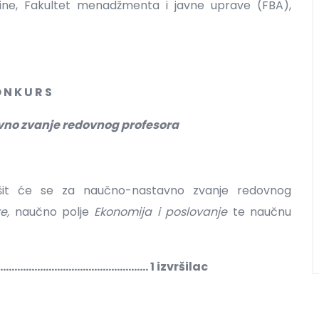
odine, Fakultet menadžmenta i javne uprave (FBA),
 N K U R S
vno zvanje redovnog profesora
ršit će se za naučno-nastavno zvanje redovnog
ke,
naučno polje
Ekonomija i poslovanje
te naučnu
........................................ 1 izvršilac