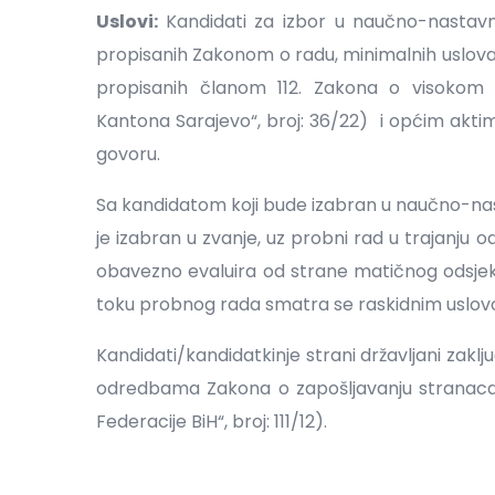
Uslovi:
Kandidati za izbor u naučno-nastav
propisanih Zakonom o radu, minimalnih uslov
propisanih članom 112. Zakona o visokom 
Kantona Sarajevo“, broj: 36/22) i općim aktim
govoru.
Sa kandidatom koji bude izabran u naučno-nast
je izabran u zvanje, uz probni rad u trajanju
obavezno evaluira od strane matičnog odsjek
toku probnog rada smatra se raskidnim uslov
Kandidati/kandidatkinje strani državljani zakl
odredbama Zakona o zapošljavanju stranaca 
Federacije BiH“, broj: 111/12).