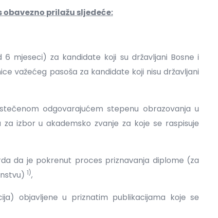
 obavezno prilažu sljedeće:
d 6 mjeseci) za kandidate koji su državljani Bosne i
ce važećeg pasoša za kandidate koji nisu državljani
u o stečenom odgovarajućem stepenu obrazovanja u
u za izbor u akademsko zvanje za koje se raspisuje
vrda da je pokrenut proces priznavanja diplome (za
1)
ranstvu)
,
ija) objavljene u priznatim publikacijama koje se