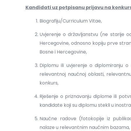
Kandidati uz potpisanu prijavu na konkurs
Biografiju/Curriculum Vitae,
Uvjerenje o državljanstvu (ne starije o
Hercegovine, odnosno kopiju prve strani
Bosne i Hercegovine,
Diplomu ili uvjerenje o diplomiranj
relevantnoj naučnoj oblasti, relevantn
konkurs,
Rješenje o priznavanju diplome ili pot
kandidate koji su diplomu stekli u inost
Naučne radove (fotokopije iz publikac
nalaze u relevantnim naučnim bazama,