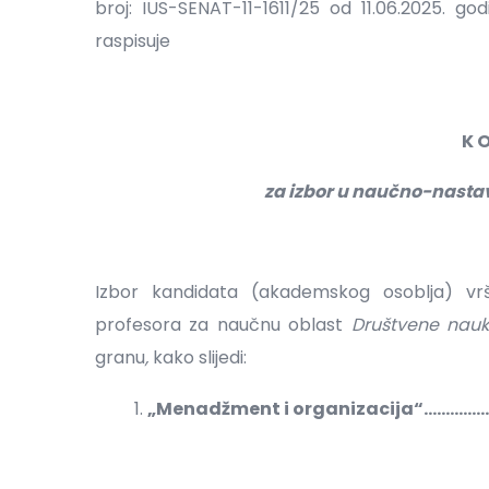
broj: IUS-SENAT-11-1611/25 od 11.06.2025. g
raspisuje
K O
za izbor u naučno-nasta
Izbor kandidata (akademskog osoblja) v
profesora za naučnu oblast
Društvene nau
granu
,
kako slijedi:
„Menadžment i organizacija“...........................