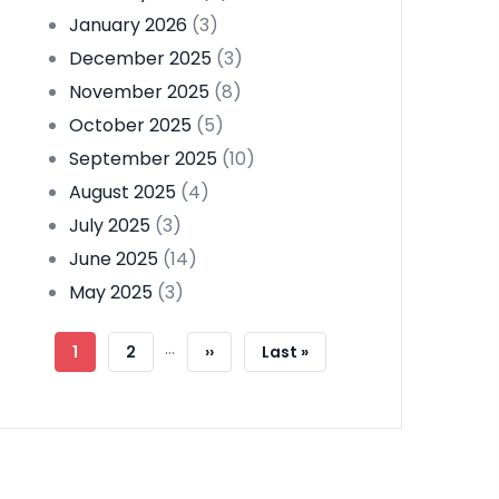
January 2026
(3)
December 2025
(3)
November 2025
(8)
October 2025
(5)
September 2025
(10)
August 2025
(4)
July 2025
(3)
June 2025
(14)
May 2025
(3)
Pagination
…
Current
1
Page
2
Next
››
Last
Last »
Page
Page
Page