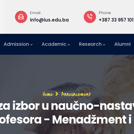
Email
Phone
a
info@ius.edu.ba
+387 33 957 101
Admission
Academic
Research
Alumni
International Relations Office (IRO)
Breadcrumb
Home
Announcement
a izbor u naučno-nasta
ofesora - Menadžment i 