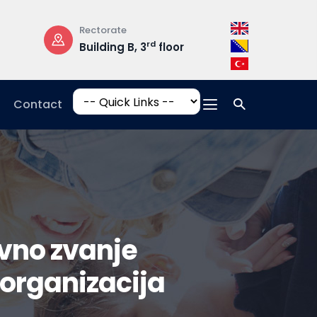
Rectorate
Opening Hours
rd
Building B, 3
floor
Mon-Fri: 08:3
17:00
Contact
vno zvanje
organizacija