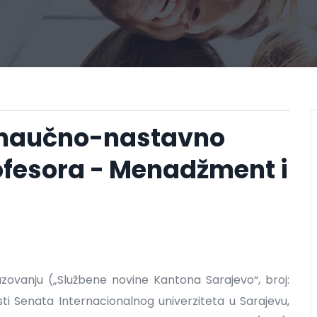
 naučno-nastavno
ofesora - Menadžment i
ovanju („Službene novine Kantona Sarajevo“, broj:
ti Senata Internacionalnog univerziteta u Sarajevu,