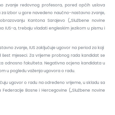
no zvanje redovnog profesora, pored općih uslova
a za izbor u gore navedeno naučno-nastavno zvanje,
obrazovanju Kantona Sarajevo („Službene novine
a IUS-a, trebaju vladati engleskim jezikom u pismu i
avno zvanje, IUS zaključuje ugovor na period za koji
 od šest mjeseci. Za vrijeme probnog rada kandidat se
a odnosno fakulteta. Negativna ocjena kandidata u
om u pogledu važenja ugovora o radu.
jučuju ugovor o radu na određeno vrijeme, u skladu sa
Federacije Bosne i Hercegovine („Službene novine