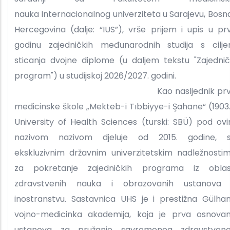
nauka Internacionalnog univerziteta u Sarajevu, Bosna
Hercegovina (dalje: “IUS”), vrše prijem i upis u pr
godinu zajedničkih međunarodnih studija s cilj
sticanja dvojne diplome (u daljem tekstu "Zajednič
program") u studijskoj 2026/2027. godin
Kao nasljednik prv
medicinske škole „Mekteb-i Tıbbiyye-i Şahane“ (1903.
University of Health Sciences (turski: SBÜ) pod ov
nazivom nazivom djeluje od 2015. godine, 
ekskluzivnim državnim univerzitetskim nadležnosti
za pokretanje zajedničkih programa iz oblas
zdravstvenih nauka i obrazovanih ustanova
inostranstvu. Sastavnica UHS je i prestižna Gülha
vojno-medicinka akademija, koja je prva osnova
ustanova za pružanje savremenog zdravstven