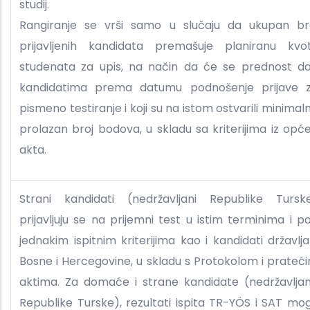
studij.
Rangiranje se vrši samo u slučaju da ukupan br
prijavljenih kandidata premašuje planiranu kvo
studenata za upis, na način da će se prednost da
kandidatima prema datumu podnošenje prijave 
pismeno testiranje i koji su na istom ostvarili minimal
prolazan broj bodova, u skladu sa kriterijima iz opć
akta.
Strani kandidati (nedržavljani Republike Tursk
prijavljuju se na prijemni test u istim terminima i p
jednakim ispitnim kriterijima kao i kandidati državlja
Bosne i Hercegovine, u skladu s Protokolom i prateć
aktima. Za domaće i strane kandidate (nedržavlja
Republike Turske), rezultati ispita TR-YÖS i SAT mo