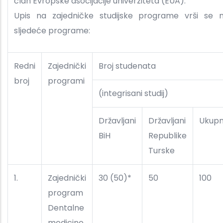
član Evropske asocijacije univerziteta (EUA).
Upis na zajedničke studijske programe vrši se 
sljedeće programe:
Redni
Zajednički
Broj studenata
broj
programi
(integrisani studij)
Državljani
Državljani
Ukup
BiH
Republike
Turske
1.
Zajednički
30 (50)*
50
100
program
Dentalne
medicine