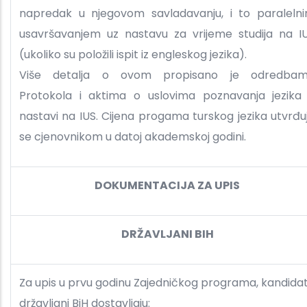
napredak u njegovom savladavanju, i to paraleln
usavršavanjem uz nastavu za vrijeme studija na I
(ukoliko su položili ispit iz engleskog jezika).
Više detalja o ovom propisano je odredba
Protokola i aktima o uslovima poznavanja jezika
nastavi na IUS. Cijena progama turskog jezika utvrđu
se cjenovnikom u datoj akademskoj godini.
DOKUMENTACIJA ZA UPIS
DRŽAVLJANI BIH
Za upis u prvu godinu Zajedničkog programa, kandidat
državljani BiH dostavljaju: