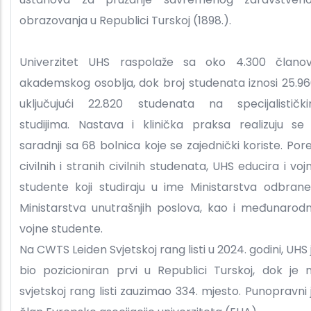
obrazovanja u Republici Turskoj (1898.
Univerzitet UHS raspolaže sa oko 4.300 člano
akademskog osoblja, dok broj studenata iznosi 25.96
uključujući 22.820 studenata na specijalističk
studijima. Nastava i klinička praksa realizuju se
saradnji sa 68 bolnica koje se zajednički koriste. Por
civilnih i stranih civilnih studenata, UHS educira i voj
studente koji studiraju u ime Ministarstva odbrane
Ministarstva unutrašnjih poslova, kao i međunarod
vojne studente.
Na CWTS Leiden Svjetskoj rang listi u 2024. godini, UHS 
bio pozicioniran prvi u Republici Turskoj, dok je 
svjetskoj rang listi zauzimao 334. mjesto. Punopravni 