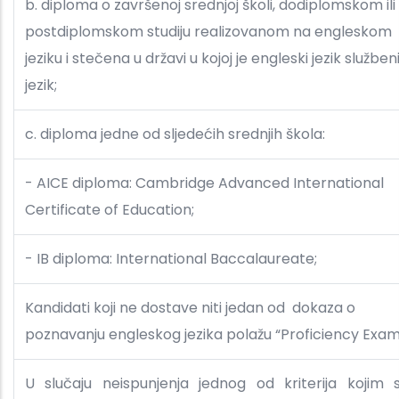
b. diploma o završenoj srednjoj školi, dodiplomskom ili
postdiplomskom studiju realizovanom na engleskom
jeziku i stečena u državi u kojoj je engleski jezik služben
jezik;
c. diploma jedne od sljedećih srednjih škola:
- AICE diploma: Cambridge Advanced International
Certificate of Education;
- IB diploma: International Baccalaureate;
Kandidati koji ne dostave niti jedan od dokaza o
poznavanju engleskog jezika polažu “Proficiency Exam
U slučaju neispunjenja jednog od kriterija kojim 