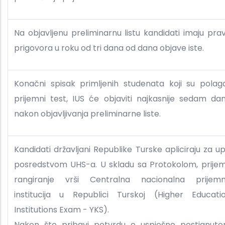
Na objavljenu preliminarnu listu kandidati imaju pra
prigovora u roku od tri dana od dana objave iste.
Konačni spisak primljenih studenata koji su polaga
prijemni test, IUS će objaviti najkasnije sedam da
nakon objavljivanja preliminarne liste.
Kandidati državljani Republike Turske apliciraju za up
posredstvom UHS-a. U skladu sa Protokolom, prijem
rangiranje vrši Centralna nacionalna prijem
institucija u Republici Turskoj (Higher Educati
Institutions Exam - YKS).
Nakon što pribavi potvrdu o uspješno postignut