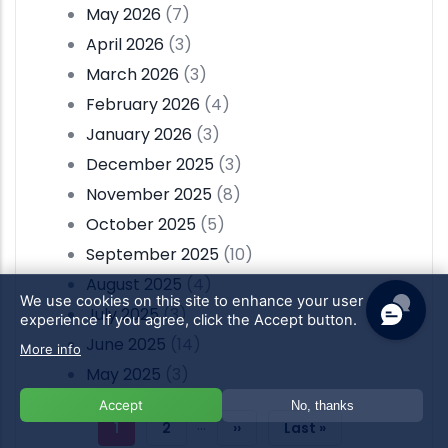
May 2026
(7)
April 2026
(3)
March 2026
(3)
February 2026
(4)
January 2026
(3)
December 2025
(3)
November 2025
(8)
October 2025
(5)
September 2025
(10)
August 2025
(4)
We use cookies on this site to enhance your user
July 2025
(3)
experience
If you agree, click the Accept button.
June 2025
(14)
More info
May 2025
(3)
Pagination
Accept
No, thanks
…
Current
1
Page
2
Next
››
Last
Last »