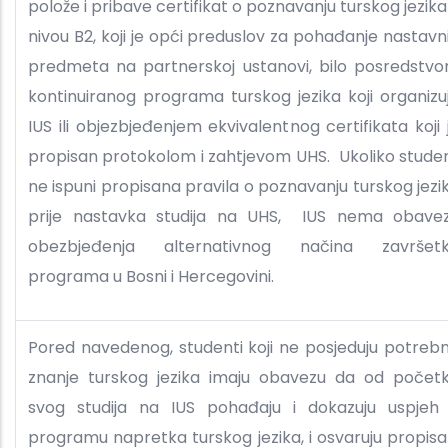
polože i pribave certifikat o poznavanju turskog jezika
nivou B2, koji je opći preduslov za pohađanje nastavn
predmeta na partnerskoj ustanovi, bilo posredstv
kontinuiranog programa turskog jezika koji organizu
IUS ili objezbjeđenjem ekvivalentnog certifikata koji 
propisan protokolom i zahtjevom UHS. Ukoliko stude
ne ispuni propisana pravila o poznavanju turskog jezi
prije nastavka studija na UHS, IUS nema obave
obezbjeđenja alternativnog načina završet
programa u Bosni i Hercegovini.
Pored navedenog, studenti koji ne posjeduju potreb
znanje turskog jezika imaju obavezu da od počet
svog studija na IUS pohađaju i dokazuju uspjeh
programu napretka turskog jezika, i osvaruju propisa