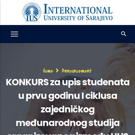
Skip
to
main
content
Breadcrumb
Home
Announcement
KONKURS za upis studenata
u prvu godinu I ciklusa
zajedničkog
međunarodnog studija