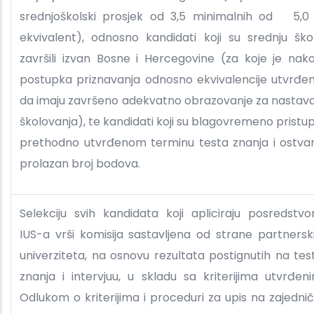
srednjoškolski prosjek od 3,5 minimalnih od 5,0 i
ekvivalent), odnosno kandidati koji su srednju ško
završili izvan Bosne i Hercegovine (za koje je nak
postupka priznavanja odnosno ekvivalencije utvrđe
da imaju završeno adekvatno obrazovanje za nastav
školovanja), te kandidati koji su blagovremeno pristupi
prethodno utvrđenom terminu testa znanja i ostvari
prolazan broj bodova.
Selekciju svih kandidata koji apliciraju posredstv
IUS-a vrši komisija sastavljena od strane partnersk
univerziteta, na osnovu rezultata postignutih na tes
znanja i intervjuu, u skladu sa kriterijima utvrđen
Odlukom o kriterijima i proceduri za upis na zajednič