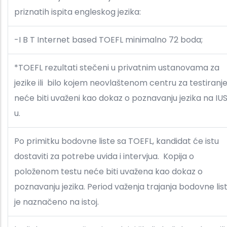
priznatih ispita engleskog jezika:
-I B T Internet based TOEFL minimalno 72 boda;
*TOEFL rezultati stečeni u privatnim ustanovama za
jezike ili bilo kojem neovlaštenom centru za testiranj
neće biti uvaženi kao dokaz o poznavanju jezika na IU
u.
Po primitku bodovne liste sa TOEFL, kandidat će istu
dostaviti za potrebe uvida i intervjua. Kopija o
položenom testu neće biti uvažena kao dokaz o
poznavanju jezika. Period važenja trajanja bodovne lis
je naznačeno na istoj.