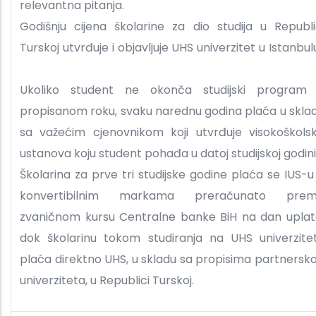
relevantna pitanja.
Godišnju cijena školarine za dio studija u Republi
Turskoj utvrđuje i objavljuje UHS univerzitet u Istanbul
Ukoliko student ne okonča studijski program
propisanom roku, svaku narednu godina plaća u skla
sa važećim cjenovnikom koji utvrđuje visokoškols
ustanova koju student pohađa u datoj studijskoj godini
Školarina za prve tri studijske godine plaća se IUS-u
konvertibilnim markama preračunato pre
zvaničnom kursu Centralne banke BiH na dan uplat
dok školarinu tokom studiranja na UHS univerzite
plaća direktno UHS, u skladu sa propisima partnersk
univerziteta, u Republici Turskoj.