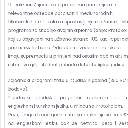
U realizaciji Zajedničkog programa primjenjuju se
relevantne odredbe potpisanih međunarodnih
bilateralnih protokola o uspostavljanju međunarodnih
programa za sticanje dvojnih diploma (dalje: Protokol
koji su objavljeni na službenoj stranici IUS, kao i opći akt
partnerskih strana. Odredbe navedenih protokola
imaju supremaciju u primjeni nad ostalim općim akti
ustanove gdje student pohađa datu studijsku godinu.
Zajednički programi traju 6 studijskih godina (360 EC
bodova).
Zajednički studijski programi realiziraju se 
engleskom i turskom jeziku, u skladu sa Protokolom.
Prva, druga i treća godina studija realiziraju se na IUS
na engleskom jeziku, dok se četvrta, peta i šes