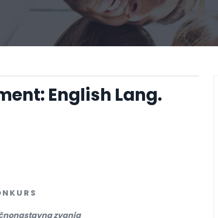
nt: English Lang.
 N K U R S
učnonastavna zvanja