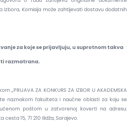
a ugovora o radu zahtijeva originalne dokumente
a izbora, Komisija može zahtijevati dostavu dodatnih
zvanje za koje se prijavljuju, u suprotnom takva
iti razmatrana.
nakom „PRIJAVA ZA KONKURS ZA IZBOR U AKADEMSKA
 naznakom fakulteta i naučne oblasti za koju se
eporučenom poštom u zatvorenoj koverti na adresu:
 cesta 15, 71 210 Ilidža, Sarajevo.