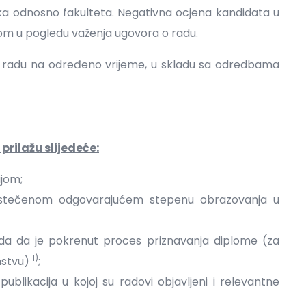
a odnosno fakulteta. Negativna ocjena kandidata u
om u pogledu važenja ugovora o radu.
r o radu na određeno vrijeme, u skladu sa odredbama
rilažu slijedeće:
ijom;
 o stečenom odgovarajućem stepenu obrazovanja u
vrda da je pokrenut proces priznavanja diplome (za
1)
anstvu)
;
blikacija u kojoj su radovi objavljeni i relevantne