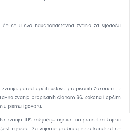
t će se u sva naučnonastavna zvanja za sljedeću
 zvanja, pored općih uslova propisanih Zakonom o
stavna zvanja propisanih članom 96. Zakona i općim
m u pismu i govoru.
 zvanja, IUS zaključuje ugovor na period za koji su
d šest mjeseci. Za vrijeme probnog rada kandidat se