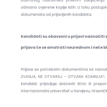
izabranog nastavnika prilikom zaključenj
odnosno ovjerene kopije istih. U toku postupk
dokumenata od prijavljenih kandidata.
Kandidati su obavezni u prijavi naznačiti 
prijava će se smatrati neurednom i neće b
Prijave sa potrebnim dokumentima sa naz
ZVANJA, NE OTVARAJ - OTVARA KOMISIJA“, te
kandidat prijavljuje dostaviti lično ili pr
Internacionalni univerzitet u Sarajevu, Hrasnička