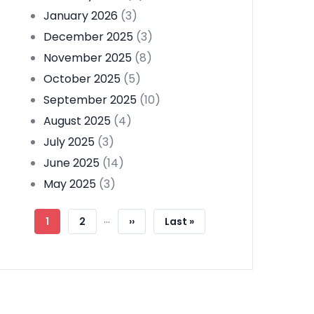
January 2026
(3)
December 2025
(3)
November 2025
(8)
October 2025
(5)
September 2025
(10)
August 2025
(4)
July 2025
(3)
June 2025
(14)
May 2025
(3)
Pagination
…
Current
1
Page
2
Next
››
Last
Last »
Page
Page
Page