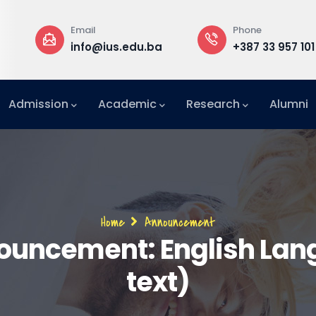
Email
Phone
a
info@ius.edu.ba
+387 33 957 101
Admission
Academic
Research
Alumni
International Relations Office (IRO)
Breadcrumb
Home
Announcement
ncement: English Lang.
text)