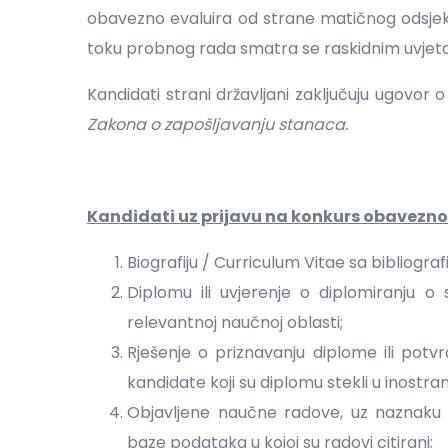
obavezno evaluira od strane matičnog odsjek
toku probnog rada smatra se raskidnim uvjet
Kandidati strani državljani zaključuju ugovo
Zakona o zapošljavanju stanaca.
Kandidati uz prijavu na konkurs obavezno p
Biografiju / Curriculum Vitae sa bibliograf
Diplomu ili uvjerenje o diplomiranju
relevantnoj naučnoj oblasti;
Rješenje o priznavanju diplome ili pot
kandidate koji su diplomu stekli u inostr
Objavljene naučne radove, uz naznaku pu
baze podataka u kojoj su radovi citirani;