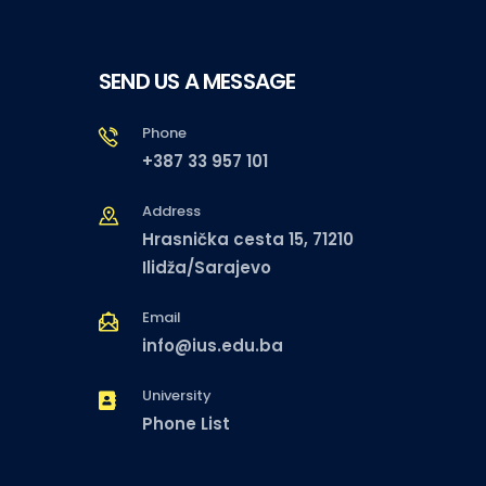
SEND US A MESSAGE
Phone
+387 33 957 101
Address
Hrasnička cesta 15, 71210
Ilidža/Sarajevo
Email
info@ius.edu.ba
University
Phone List