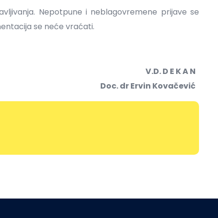
vljivanja. Nepotpune i neblagovremene prijave se
ntacija se neće vraćati.
V.D. D E K A N
Doc. dr Ervin Kovačević