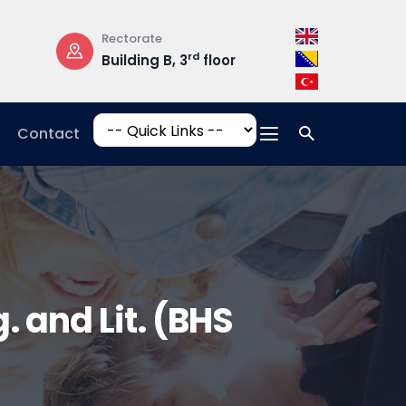
Rectorate
Opening Hours
rd
Building B, 3
floor
Mon-Fri: 08:3
17:00
Contact
 and Lit. (BHS