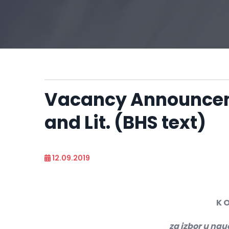
Vacancy Announceme
and Lit. (BHS text)
12.09.2019
K O
za izbor u na