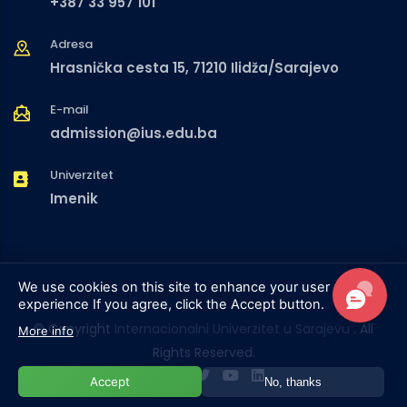
+387 33 957 101
Adresa
Hrasnička cesta 15, 71210 Ilidža/Sarajevo
E-mail
admission@ius.edu.ba
Univerzitet
Imenik
We use cookies on this site to enhance your user
experience
If you agree, click the Accept button.
© Copyright
Internacionalni Univerzitet u Sarajevu
. All
More info
Rights Reserved.
Accept
No, thanks