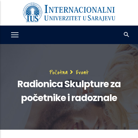
Skip
to
main
content
Breadcrumb
Početna
Event
Radionica Skulpture za
početnike i radoznale