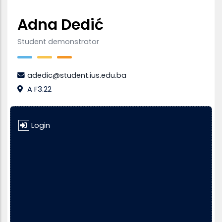
Adna Dedić
Student demonstrator
adedic@student.ius.edu.ba
A F3.22
Login