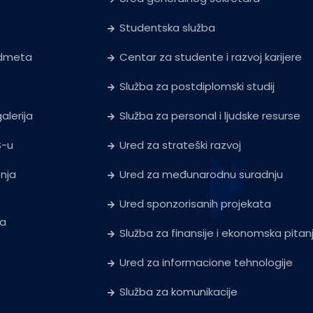
Studentska služba
edmeta
Centar za studente i razvoj karijere
Služba za postdiplomski studij
alerija
Služba za personal i ljudske resurse
S-u
Ured za strateški razvoj
tnja
Ured za međunarodnu suradnju
Ured sponzorisanih projekata
ja
Služba za finansije i ekonomska pitan
Ured za informacione tehnologije
Služba za komunikacije