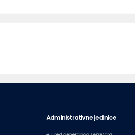
Administrativne jedinice
Ured generalnog sekretara