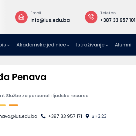
Email
Telefon
a
info@ius.edu.ba
+387 33 957 101
pis
Akademske jedinice
Istraživanje
Alumni
IFE)
zetništvo (IAE-IUS)
Ured za međunarodnu suradnju (IRO)
đa Penava
nt Službe za personal i ljudske resurse
nava@ius.edu.ba
+387 33 957 171
B F3.23