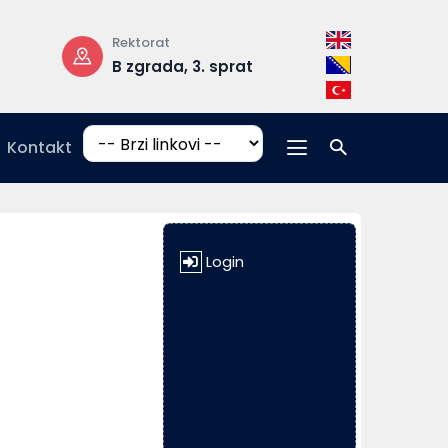
Rektorat
Radno vrijeme
B zgrada, 3. sprat
pon-pet: 08:
17:00
Kontakt
Login