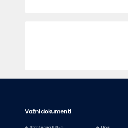
Važni dokumenti
Strategija IUS-a
Upis