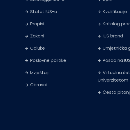
Statut IUS-a
Kvalifikacije
Propisi
Katalog pr
Zakoni
IUS brand
Odluke
Umjetnička g
Poslovne politike
Posao na IU
Izvještaji
Virtualna še
Univerzitetom
Obrasci
Česta pitan