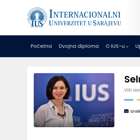
Skip
to
Radno vrijeme
Adresa
pon-pet: 08:30 –
Hrasnička cest
main
17:00
15, 71210 Ilidža
content
Main
Početna
Dvojna diploma
O IUS-u
U
Navigation
Centar za istraživanje i razvoj (RDC)
Centar za balkanske studije (BSC)
Centar za cjeloživotno učenje (IUS L
Centar za inovacije i podu
Se
Viši as
sne