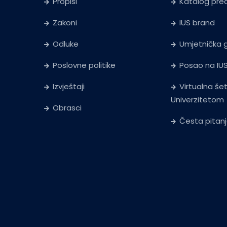
Propisi
Katalog pr
Zakoni
IUS brand
Odluke
Umjetnička g
Poslovne politike
Posao na IU
Izvještaji
Virtualna še
Univerzitetom
Obrasci
Česta pitan