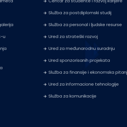
edmeta
Centar za studente i razvoj karijere
Služba za postdiplomski studij
alerija
Služba za personal i ljudske resurse
S-u
Ured za strateški razvoj
tnja
Ured za međunarodnu suradnju
Ured sponzorisanih projekata
ja
Služba za finansije i ekonomska pitan
Ured za informacione tehnologije
Služba za komunikacije