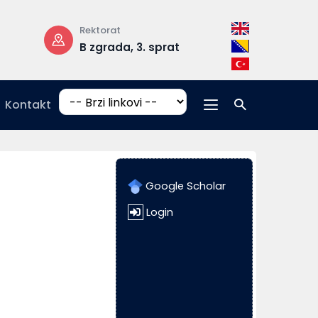
Rektorat
Radno vrijeme
B zgrada, 3. sprat
pon-pet: 08:
17:00
Kontakt
Google Scholar
Login