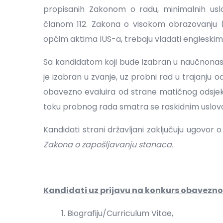
propisanih Zakonom o radu, minimalnih usl
članom 112. Zakona o visokom obrazovanju („
općim aktima IUS-a, trebaju vladati engleskim 
Sa kandidatom koji bude izabran u naučnonasta
je izabran u zvanje, uz probni rad u trajanju
obavezno evaluira od strane matičnog odsjek
toku probnog rada smatra se raskidnim uslov
Kandidati strani državljani zaključuju ugovo
Zakona o zapošljavanju stanaca.
Kandidati uz prijavu na konkurs obavezno 
Biografiju/Curriculum Vitae,