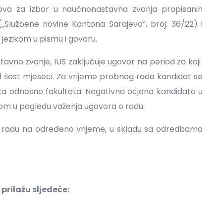
ova za izbor u naučnonastavna zvanja propisanih
Službene novine Kantona Sarajevo“, broj: 36/22) i
jezikom u pismu i govoru.
vno zvanje, IUS zaključuje ugovor na period za koji
 od šest mjeseci. Za vrijeme probnog rada kandidat se
a odnosno fakulteta. Negativna ocjena kandidata u
om u pogledu važenja ugovora o radu.
r o radu na određeno vrijeme, u skladu sa odredbama
prilažu sljedeće: