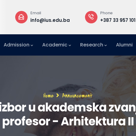
Email
Phone
a
info@ius.edu.ba
+387 33 957 101
Admission
Academic
Research
Alumni
International Relations Office (IRO)
Breadcrumb
Home
Announcement
izbor u akademska zvanj
profesor - Arhitektura II