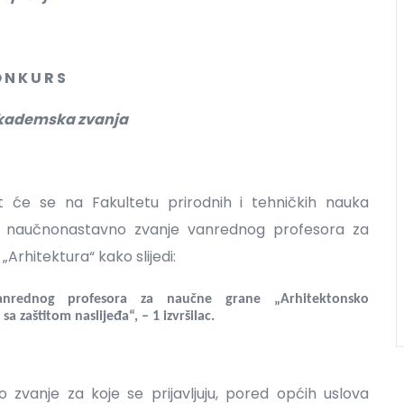
 N K U R S
 akademska zvanja
t će se na Fakultetu prirodnih i tehničkih nauka
za naučnonastavno zvanje vanrednog profesora za
Arhitektura“ kako slijedi:
nrednog profesora za naučne grane „Arhitektonsko
sa zaštitom naslijeđa“, – 1 izvršilac.
 zvanje za koje se prijavljuju, pored općih uslova