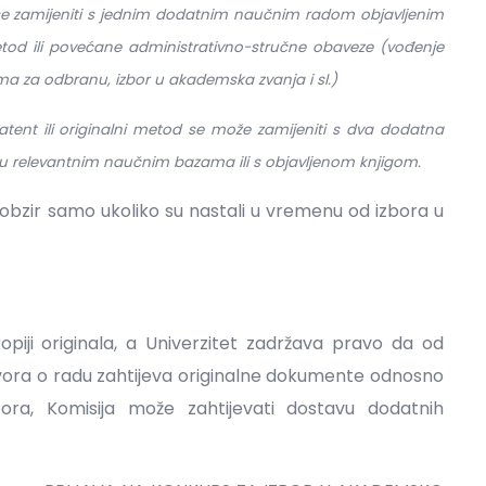
se zamijeniti s jednim dodatnim naučnim radom objavljenim
i metod ili povećane administrativno-stručne obaveze (vođenje
jama za odbranu, izbor u akademska zvanja i sl.)
 patent ili originalni metod se može zamijeniti s dva dodatna
i u relevantnim naučnim bazama ili s objavljenom knjigom.
obzir samo ukoliko su nastali u vremenu od izbora u
kopiji originala, a Univerzitet zadržava pravo da od
vora o radu zahtijeva originalne dokumente odnosno
bora, Komisija može zahtijevati dostavu dodatnih