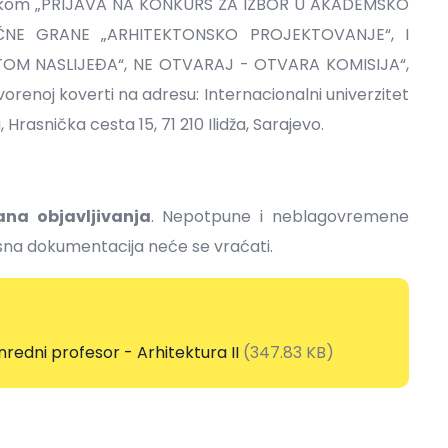
nakom „PRIJAVA NA KONKURS ZA IZBOR U AKADEMSKO
E GRANE „ARHITEKTONSKO PROJEKTOVANJE“, I
ITOM NASLIJEĐA“, NE OTVARAJ - OTVARA KOMISIJA“,
orenoj koverti na adresu: Internacionalni univerzitet
 Hrasnička cesta 15, 71 210 Ilidža, Sarajevo.
na objavljivanja
. Nepotpune i neblagovremene
rsna dokumentacija neće se vraćati.
edni profesor - Arhitektura II
(347.83 KB)