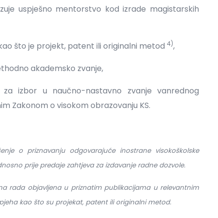
zuje uspješno mentorstvo kod izrade magistarskih
4)
 što je projekt, patent ili originalni metod
,
rethodno akademsko zvanje,
a za izbor u naučno-nastavno zvanje vanrednog
anim Zakonom o visokom obrazovanju KS.
ešenje o priznavanju odgovarajuće inostrane visokoškolske
odnosno prije predaje zahtjeva za izdavanje radne dozvole.
na rada objavljena u priznatim publikacijama u relevantnim
eha kao što su projekat, patent ili originalni metod.