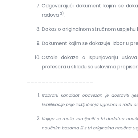
Odgovarajući dokument kojim se doka
3)
radova
,
Dokaz o originalnom stručnom uspjehu kao
Dokument kojim se dokazuje izbor u p
Ostale dokaze o ispunjavanju uslov
profesora u skladu sa uslovima propis
__________________
Izabrani kandidat obavezan je dostaviti rj
kvalifikacije prije zaključenja ugovora o radu 
Knjiga se može zamijeniti s tri dodatna nauč
naučnim bazama ili s tri originalna naučna uspj