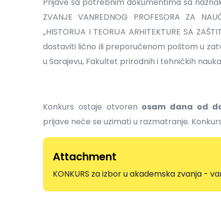
Prijave sa potrebnim dokumentima sa naz
ZVANJE VANREDNOG PROFESORA ZA NAUČN
„HISTORIJA I TEORIJA ARHITEKTURE SA ZAŠT
dostaviti lično ili preporučenom poštom u zatv
u Sarajevu, Fakultet prirodnih i tehničkih nauka,
Konkurs ostaje otvoren
osam dana od da
prijave neće se uzimati u razmatranje. Konku
Attachment
KONKURS za izbor u akademska zvanja - vanr