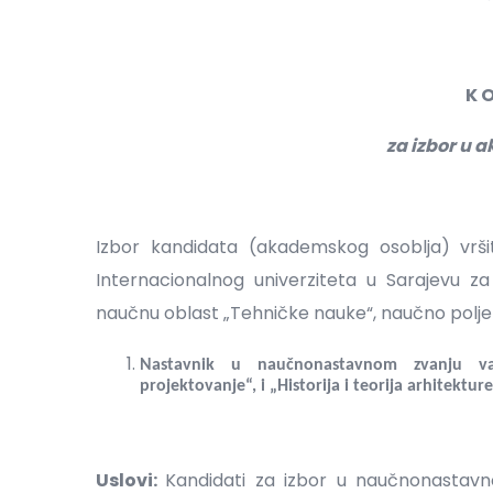
K O
za izbor u
Izbor kandidata (akademskog osoblja) vrši
Internacionalnog univerziteta u Sarajevu 
naučnu oblast „Tehničke nauke“, naučno polje „
Nastavnik u naučnonastavnom zvanju va
projektovanje“, i „Historija i teorija arhitekture 
Uslovi:
Kandidati za izbor u naučnonastavno