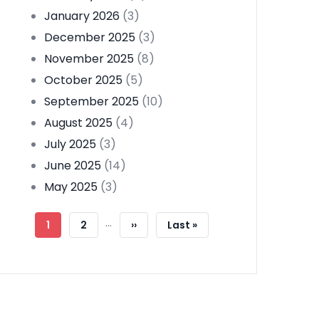
January 2026
(3)
December 2025
(3)
November 2025
(8)
October 2025
(5)
September 2025
(10)
August 2025
(4)
July 2025
(3)
June 2025
(14)
May 2025
(3)
Pagination
…
Current
1
Page
2
Next
››
Last
Last »
Page
Page
Page