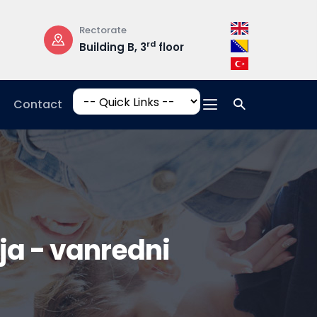
Rectorate
Opening Hours
rd
Building B, 3
floor
Mon-Fri: 08:3
17:00
Contact
a - vanredni