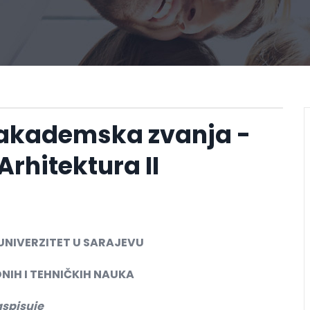
 akademska zvanja -
Arhitektura II
UNIVERZITET U SARAJEVU
NIH I TEHNIČKIH NAUKA
aspisuje