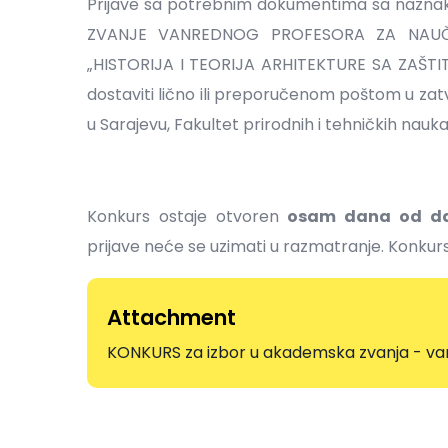
Prijave sa potrebnim dokumentima sa naz
ZVANJE VANREDNOG PROFESORA ZA NAUČN
„HISTORIJA I TEORIJA ARHITEKTURE SA ZAŠT
dostaviti lično ili preporučenom poštom u zatv
u Sarajevu, Fakultet prirodnih i tehničkih nauka,
Konkurs ostaje otvoren
osam dana od da
prijave neće se uzimati u razmatranje. Konku
Attachment
KONKURS za izbor u akademska zvanja - vanr