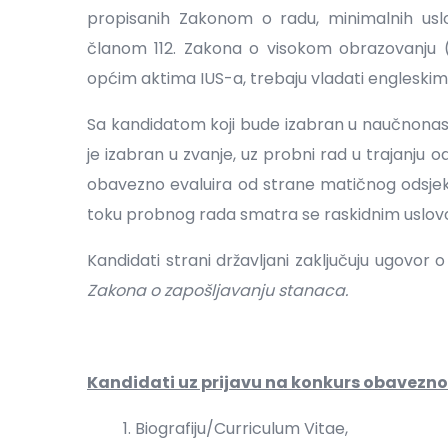
propisanih Zakonom o radu, minimalnih usl
članom 112. Zakona o visokom obrazovanju („
općim aktima IUS-a, trebaju vladati engleskim 
Sa kandidatom koji bude izabran u naučnonasta
je izabran u zvanje, uz probni rad u trajanju
obavezno evaluira od strane matičnog odsjek
toku probnog rada smatra se raskidnim uslov
Kandidati strani državljani zaključuju ugovo
Zakona o zapošljavanju stanaca.
Kandidati uz prijavu na konkurs obavezno 
Biografiju/Curriculum Vitae,