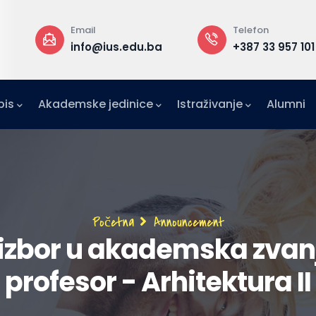
Telefon
Rektorat
a
+387 33 957 101
B zgrada, 3. s
pis
Akademske jedinice
Istraživanje
Alumni
IFE)
zetništvo (IAE-IUS)
Ured za međunarodnu suradnju (IRO)
Breadcrumb
Početna
Announcement
izbor u akademska zvanj
profesor - Arhitektura II