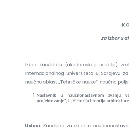
K O
za izbor u
Izbor kandidata (akademskog osoblja) vrši
Internacionalnog univerziteta u Sarajevu 
naučnu oblast „Tehničke nauke“, naučno polje „
Nastavnik u naučnonastavnom zvanju va
projektovanje“, i „Historija i teorija arhitekture 
Uslovi:
Kandidati za izbor u naučnonastavno