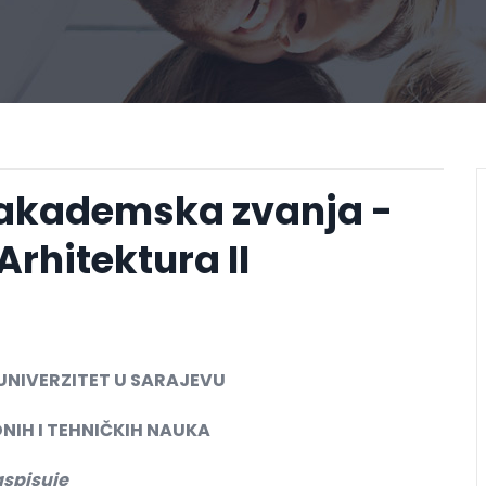
 akademska zvanja -
Arhitektura II
UNIVERZITET U SARAJEVU
NIH I TEHNIČKIH NAUKA
aspisuje