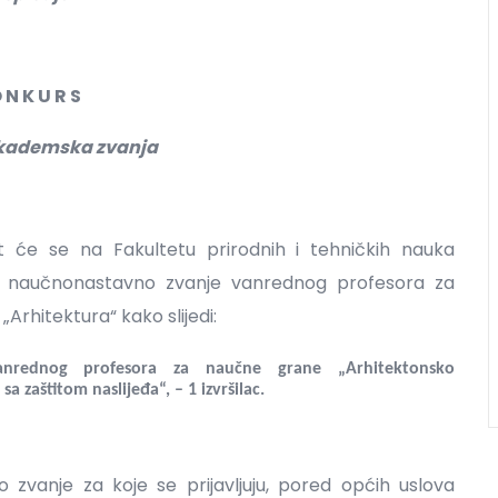
 N K U R S
 akademska zvanja
t će se na Fakultetu prirodnih i tehničkih nauka
za naučnonastavno zvanje vanrednog profesora za
Arhitektura“ kako slijedi:
nrednog profesora za naučne grane „Arhitektonsko
sa zaštitom naslijeđa“, – 1 izvršilac.
 zvanje za koje se prijavljuju, pored općih uslova