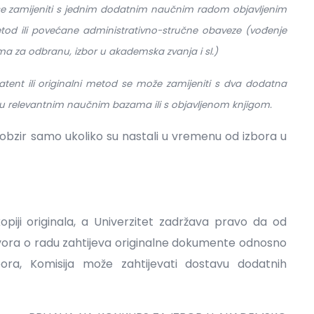
se zamijeniti s jednim dodatnim naučnim radom objavljenim
i metod ili povećane administrativno-stručne obaveze (vođenje
jama za odbranu, izbor u akademska zvanja i sl.)
 patent ili originalni metod se može zamijeniti s dva dodatna
i u relevantnim naučnim bazama ili s objavljenom knjigom.
obzir samo ukoliko su nastali u vremenu od izbora u
kopiji originala, a Univerzitet zadržava pravo da od
vora o radu zahtijeva originalne dokumente odnosno
bora, Komisija može zahtijevati dostavu dodatnih