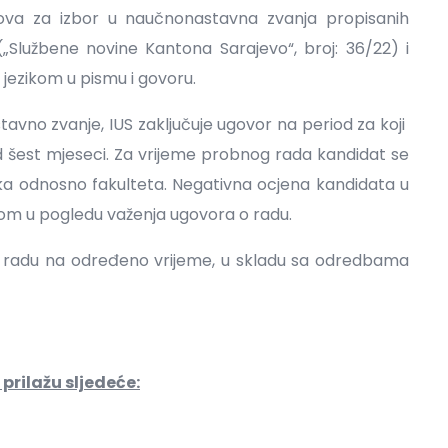
ova za izbor u naučnonastavna zvanja propisanih
Službene novine Kantona Sarajevo“, broj: 36/22) i
jezikom u pismu i govoru.
vno zvanje, IUS zaključuje ugovor na period za koji
 od šest mjeseci. Za vrijeme probnog rada kandidat se
a odnosno fakulteta. Negativna ocjena kandidata u
om u pogledu važenja ugovora o radu.
r o radu na određeno vrijeme, u skladu sa odredbama
prilažu sljedeće: