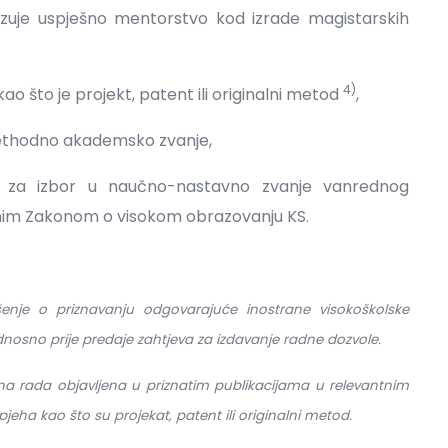
zuje uspješno mentorstvo kod izrade magistarskih
4)
 što je projekt, patent ili originalni metod
,
rethodno akademsko zvanje,
a za izbor u naučno-nastavno zvanje vanrednog
anim Zakonom o visokom obrazovanju KS.
ešenje o priznavanju odgovarajuće inostrane visokoškolske
odnosno prije predaje zahtjeva za izdavanje radne dozvole.
na rada objavljena u priznatim publikacijama u relevantnim
eha kao što su projekat, patent ili originalni metod.