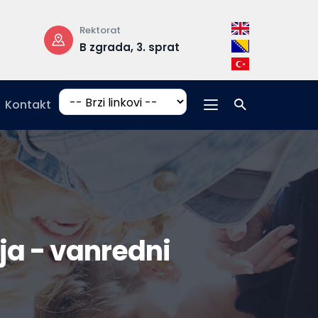
Radno vrijeme
Adresa
prat
pon-pet: 08:30 –
Hrasnička c
17:00
15, 71210 Ilid
Kontakt
a - vanredni