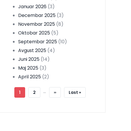
Januar 2026
(3)
Decembar 2025
(3)
Novembar 2025
(8)
Oktobar 2025
(5)
Septembar 2025
(10)
Avgust 2025
(4)
Juni 2025
(14)
Maj 2025
(3)
April 2025
(2)
Pagination
…
Current
1
Strana
2
Next
››
Last
Last »
Page
Page
Page