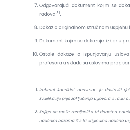
Odgovarajući dokument kojim se doka
3)
radova
,
Dokaz o originalnom stručnom uspjehu kao
Dokument kojim se dokazuje izbor u p
Ostale dokaze o ispunjavanju uslov
profesora u skladu sa uslovima propis
__________________
Izabrani kandidat obavezan je dostaviti rj
kvalifikacije prije zaključenja ugovora o radu 
Knjiga se može zamijeniti s tri dodatna nauč
naučnim bazama ili s tri originalna naučna uspj