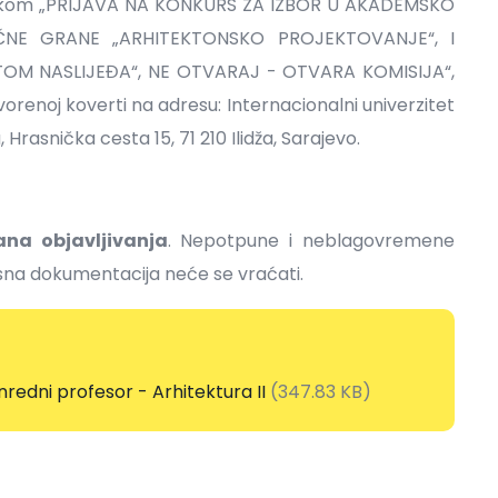
nakom „PRIJAVA NA KONKURS ZA IZBOR U AKADEMSKO
E GRANE „ARHITEKTONSKO PROJEKTOVANJE“, I
ITOM NASLIJEĐA“, NE OTVARAJ - OTVARA KOMISIJA“,
orenoj koverti na adresu: Internacionalni univerzitet
 Hrasnička cesta 15, 71 210 Ilidža, Sarajevo.
na objavljivanja
. Nepotpune i neblagovremene
rsna dokumentacija neće se vraćati.
edni profesor - Arhitektura II
(347.83 KB)