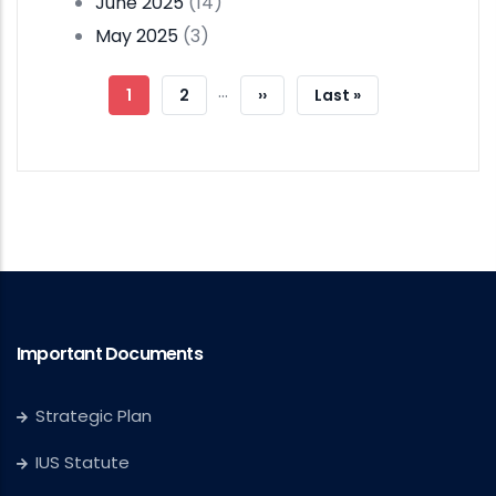
June 2025
(14)
May 2025
(3)
Pagination
…
Current
1
Page
2
Next
››
Last
Last »
Page
Page
Page
Important Documents
Strategic Plan
IUS Statute