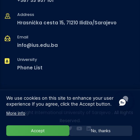
+387 33 957 101
Address
Hrasnička cesta 15, 71210 Ilidža/Sarajevo
Email
info@ius.edu.ba
University
Phone List
We use cookies on this site to enhance your user
experience
If you agree, click the Accept button.
© Copyright
International University of Sarajevo
. All Rights
More info
Reserved.
Accept
No, thanks