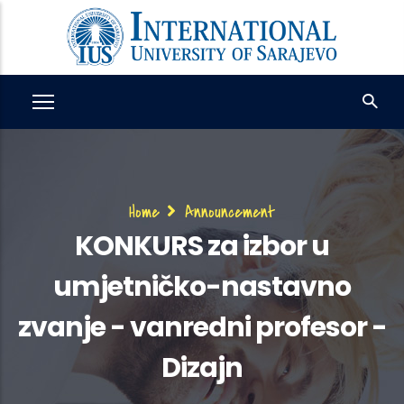
Skip
to
main
content
Breadcrumb
Home
Announcement
KONKURS za izbor u
umjetničko-nastavno
zvanje - vanredni profesor -
Dizajn