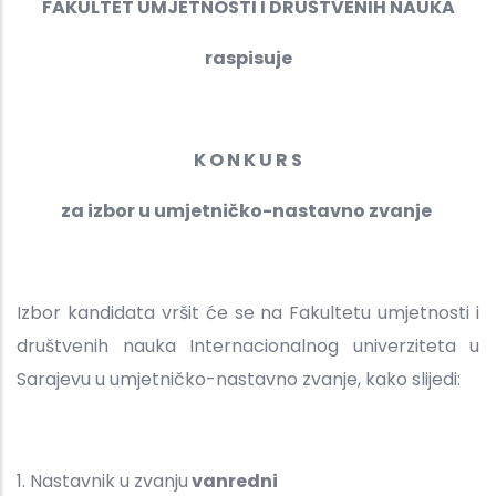
FAKULTET UMJETNOSTI I DRUŠTVENIH NAUKA
raspisuje
K O N K U R S
za izbor u umjetničko-nastavno zvanje
Izbor kandidata vršit će se na Fakultetu umjetnosti i
društvenih nauka Internacionalnog univerziteta u
Sarajevu u umjetničko-nastavno zvanje, kako slijedi:
1. Nastavnik u zvanju
vanredni