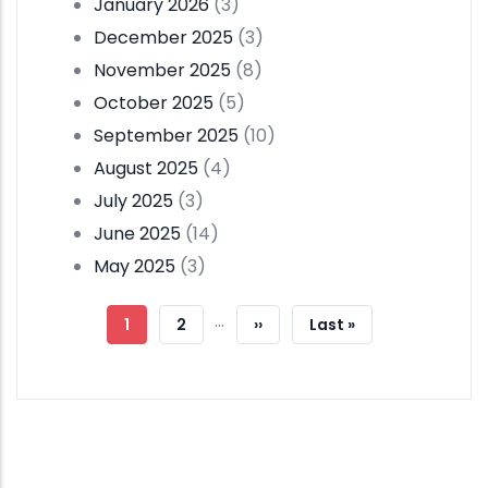
January 2026
(3)
December 2025
(3)
November 2025
(8)
October 2025
(5)
September 2025
(10)
August 2025
(4)
July 2025
(3)
June 2025
(14)
May 2025
(3)
Pagination
…
Current
1
Page
2
Next
››
Last
Last »
Page
Page
Page