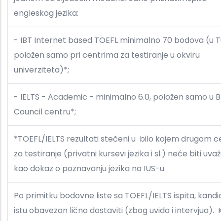
engleskog jezika:
- IBT Internet based TOEFL minimalno 70 bodova (u T
položen samo pri centrima za testiranje u okviru
univerziteta)*;
- IELTS - Academic - minimalno 6.0, položen samo u Br
Council centru*;
*TOEFL/IELTS rezultati stečeni u bilo kojem drugom c
za testiranje (privatni kursevi jezika i sl.) neće biti uva
kao dokaz o poznavanju jezika na IUS-u.
Po primitku bodovne liste sa TOEFL/IELTS ispita, kandi
istu obavezan lično dostaviti (zbog uvida i intervjua). 