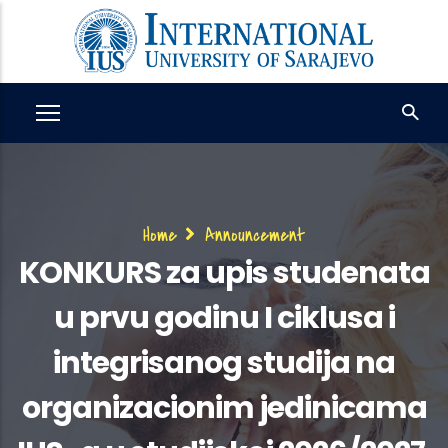
Skip
to
main
content
Breadcrumb
Home
Announcement
KONKURS za upis studenata
u prvu godinu I ciklusa i
integrisanog studija na
organizacionim jedinicama