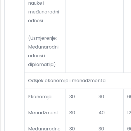
nauke i
međunarodni
odnosi
(Usmjerenje:
Međunarodni
odnosi i
diplomatija)
Odsjek ekonomije i menadžmenta
Ekonomija
30
30
6
Menadžment
80
40
1
Međunarodno
30
30
6