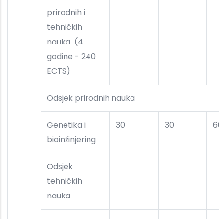
prirodnih i
tehničkih
nauka (4
godine - 240
ECTS)
Odsjek prirodnih nauka
Genetika i
30
30
6
bioinžinjering
Odsjek
tehničkih
nauka