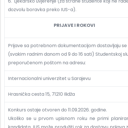
6. Ljekarsko uvjerenje (za strane studente koji ne rad
dozvolu boravka preko IUS-a).
PRIJAVE I ROKOVI
Prijave sa potrebnom dokumentacijom dostavljaju se 
(svakim radnim danom od 9 do 16 sati) Studentskoj služb
preporučenom poštom na adresu:
Internacionalni univerzitet u Sarajevu
Hrasnička cesta 15, 71210 Ilidža
Konkurs ostaje otvoren do 11.09.2026. godine.
Ukoliko se u prvom upisnom roku ne primi planiran
kandidata, IUS može produžiti rok za dostavu prijava 