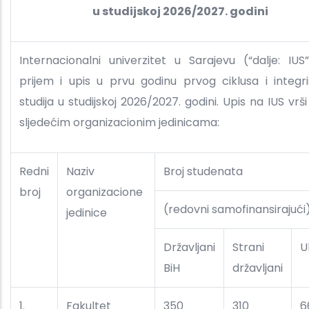
u studijskoj 2026/2027. godini
Internacionalni univerzitet u Sarajevu (“dalje: IUS”
prijem i upis u prvu godinu prvog ciklusa i integr
studija u studijskoj 2026/2027. godini. Upis na IUS vrš
sljedećim organizacionim jedinicama:
Redni
Naziv
Broj studenata
broj
organizacione
(redovni samofinansirajući
jedinice
Državljani
Strani
U
BiH
državljani
1.
Fakultet
350
310
6