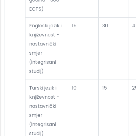
ECTS)
Engleski jezik i
15
30
4
književnost -
nastavnički
smjer
(integrisani
studij)
Turski jezik i
10
15
2
književnost -
nastavnički
smjer
(integrisani
studij)