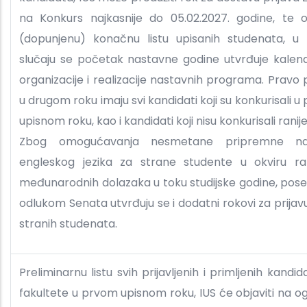
na Konkurs najkasnije do 05.02.2027. godine, te ob
(dopunjenu) konačnu listu upisanih studenata, u
slučaju se početak nastavne godine utvrđuje kale
organizacije i realizacije nastavnih programa. Pravo 
u drugom roku imaju svi kandidati koji su konkurisali 
upisnom roku, kao i kandidati koji nisu konkurisali ranij
Zbog omogućavanja nesmetane pripremne na
engleskog jezika za strane studente u okviru razl
međunarodnih dolazaka u toku studijske godine, po
odlukom Senata utvrđuju se i dodatni rokovi za prijavu
stranih studenata.
Preliminarnu listu svih prijavljenih i primljenih kandi
fakultete u prvom upisnom roku, IUS će objaviti na og