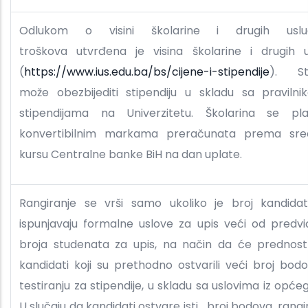
Odlukom o visini školarine i drugih usl
troškova utvrđena je visina školarine i drugih u
(
https://www.ius.edu.ba/bs/cijene-i-stipendije
). St
može obezbijediti stipendiju u skladu sa praviln
stipendijama na Univerzitetu. Školarina se p
konvertibilnim markama preračunata prema sre
kursu Centralne banke BiH na dan uplate.
Rangiranje se vrši samo ukoliko je broj kandidat
ispunjavaju formalne uslove za upis veći od predv
broja studenata za upis, na način da će prednost
kandidati koji su prethodno ostvarili veći broj bod
testiranju za stipendije, u skladu sa uslovima iz opće
U slučaju da kandidati ostvare isti broj bodova, rangi