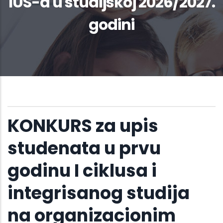
IUS-a u studijskoj 2026/2027.
godini
KONKURS za upis
studenata u prvu
godinu I ciklusa i
integrisanog studija
na organizacionim