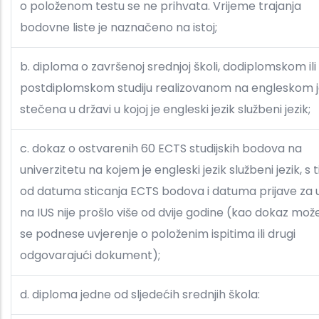
o položenom testu se ne prihvata. Vrijeme trajanja
bodovne liste je naznačeno na istoj;
b. diploma o završenoj srednjoj školi, dodiplomskom ili
postdiplomskom studiju realizovanom na engleskom je
stečena u državi u kojoj je engleski jezik službeni jezik;
c. dokaz o ostvarenih 60 ECTS studijskih bodova na
univerzitetu na kojem je engleski jezik službeni jezik, s 
od datuma sticanja ECTS bodova i datuma prijave za 
na IUS nije prošlo više od dvije godine (kao dokaz mož
se podnese uvjerenje o položenim ispitima ili drugi
odgovarajući dokument);
d. diploma jedne od sljedećih srednjih škola: