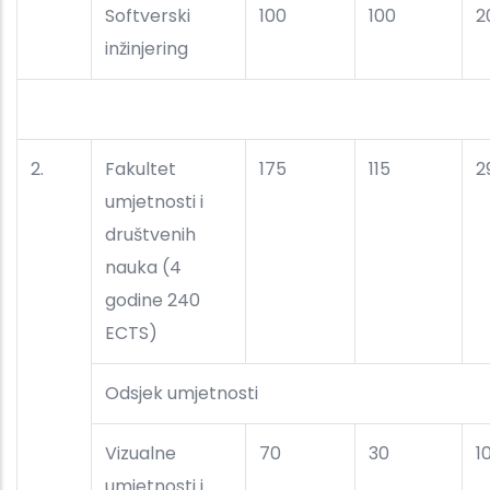
Softverski
100
100
2
inžinjering
2.
Fakultet
175
115
2
umjetnosti i
društvenih
nauka (4
godine 240
ECTS)
Odsjek umjetnosti
Vizualne
70
30
1
umjetnosti i