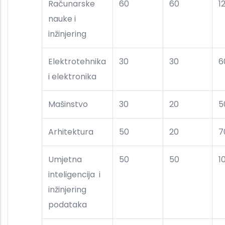
Računarske
60
60
1
nauke i
inžinjering
Elektrotehnika
30
30
6
i elektronika
Mašinstvo
30
20
5
Arhitektura
50
20
7
Umjetna
50
50
1
inteligencija i
inžinjering
podataka