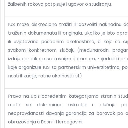
žalbenih rokova potpisuje i ugovor o studiranju.
IUS može diskreciono tražiti ili dozvoliti naknadnu d
traženih dokumenata ili originala, ukoliko je isto op
ili uvjetovano posebnim okolnostima, a koje se ci
svakom konkretnom slučaju (međunarodni progam
izdaju certifikate sa kasnijim datumom, zajednički pr
koje organizuje IUS sa partnerskim univerzitetima, po
nostrifikacije, ratne okolnosti i sl.)
Pravo na upis određenim kategorijama stranih stu
može se diskreciono uskratiti u slučaju pro
neopravdanosti davanja garancija za boravak po 
obrazovanja u Bosni i Hercegovini.