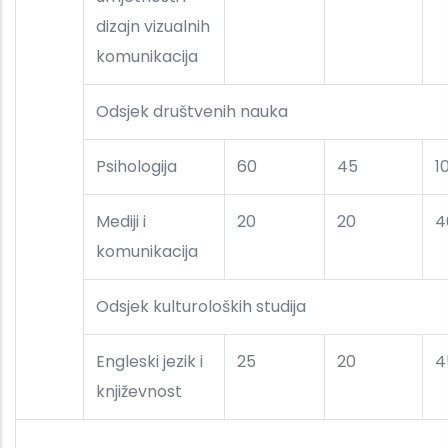
dizajn vizualnih
komunikacija
Odsjek društvenih nauka
Psihologija
60
45
1
Mediji i
20
20
4
komunikacija
Odsjek kulturoloških studija
Engleski jezik i
25
20
4
književnost