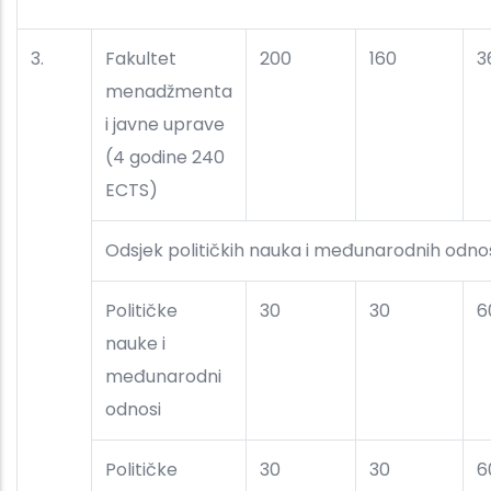
3.
Fakultet
200
160
3
menadžmenta
i javne uprave
(4 godine 240
ECTS)
Odsjek političkih nauka i međunarodnih odno
Političke
30
30
6
nauke i
međunarodni
odnosi
Političke
30
30
6