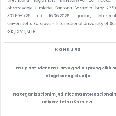
prethodnu saglasnost Ministarstva za nauku, 
obrazovanje i mlade Kantona Sarajevo broj: 27/
30750-1/26 od 16.06.2026. godine, Internacio
univerzitet u Sarajevu - International University of Sa
o b j a v l j u j e
K O N K U R S
za upis studenata u prvu godinu prvog ciklusa
integrisanog studija
na organizacionim jedinicama Internacional
univerziteta u Sarajevu