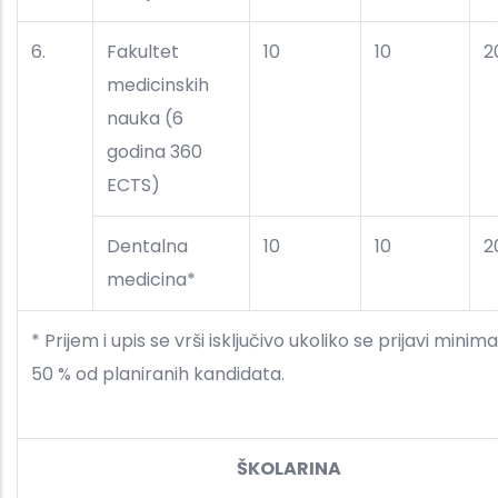
6.
Fakultet
10
10
2
medicinskih
nauka (6
godina 360
ECTS)
Dentalna
10
10
2
medicina*
* Prijem i upis se vrši isključivo ukoliko se prijavi minim
50 % od planiranih kandida
ŠKOLARINA