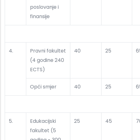
poslovanje i
finansije
4.
Pravni fakultet
40
25
6
(4 godine 240
ECTS)
Opći smjer
40
25
6
5.
Edukacijski
25
45
7
fakultet (5
godina - 300