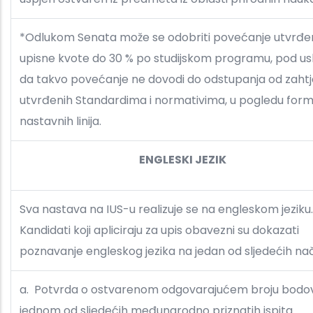
*Odlukom Senata može se odobriti povećanje utvrđe
upisne kvote do 30 % po studijskom programu, pod u
da takvo povećanje ne dovodi do odstupanja od zaht
utvrđenih Standardima i normativima, u pogledu form
nastavnih linija.
ENGLESKI JEZIK
Sva nastava na IUS-u realizuje se na engleskom jeziku
Kandidati koji apliciraju za upis obavezni su dokazati
poznavanje engleskog jezika na jedan od sljedećih nač
a. Potvrda o ostvarenom odgovarajućem broju bodo
jednom od sljedećih međunarodno priznatih ispita