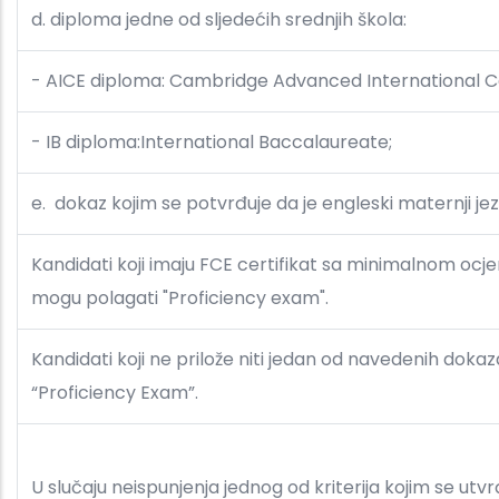
d. diploma jedne od sljedećih srednjih škola:
- AICE diploma: Cambridge Advanced International Cer
- IB diploma:International Baccalaureate;
e.
dokaz kojim se potvrđuje da je engleski maternji jez
Kandidati koji imaju FCE certifikat sa minimalnom oc
mogu polagati "Proficiency exam".
Kandidati koji ne prilože niti jedan od navedenih doka
“Proficiency Exam”.
U slučaju neispunjenja jednog od kriterija kojim se 