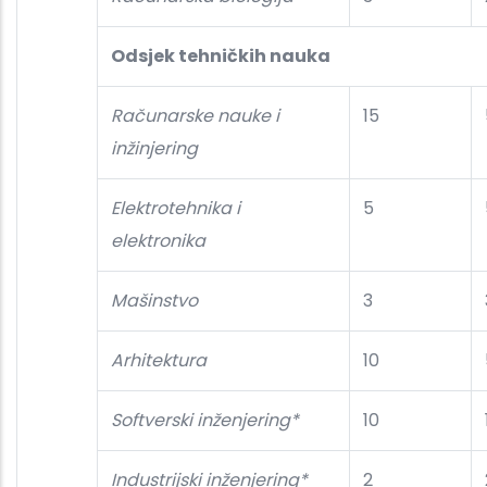
Odsjek tehničkih nauka
Računarske nauke i
15
inžinjering
Elektrotehnika i
5
elektronika
Mašinstvo
3
Arhitektura
10
Softverski inženjering*
10
Industrijski inženjering*
2