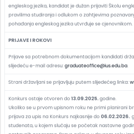
engleskog jezika, kandidat je dužan prijaviti Školu engl
pravilima studiranja i odlukom o zahtjevima poznavanj
pohađanja engleskog jezika utvrđuje se cjenovnikom.
PRIJAVE I ROKOVI
Prijave sa potrebnom dokumentacijom kandidati državlj
slijedeću e-mail adresu:
graduateoffice@ius.edu.ba
.
Strani državljani se prijavljuju putem slijedećeg linka:
w
Konkurs ostaje otvoren do
13.09.2025.
godine.
Ukoliko se u prvom upisnom roku ne primi planirani br
prijava za upis na Konkurs najkasnije do
06.02.2026.
g
studenata, u kojem slučaju se početak nastavne godine