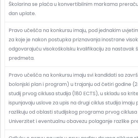
Školarina se plaća u konvertibilnim markama prerač
dan uplate.
Pravo učešća na konkursu imaju, pod jednakim uvjetima,
za koje je nakon postupka priznavanja inostrane visok
odgovarajuću visokoškolsku kvalifikaciju za nastavak š
predmeta.
Pravo učešća na konkursu imaju svi kandidati sa završ
bolonjski plan i program) u trajanju od četiri godine (24
studij prvog ciklusa studija (180 ECTS), u skladu sa kri
ispunjavaju uslove za upis na drugi ciklus studija imaju
razlikuju od oblasti studijskog programa prvog ciklusa st
Univerzitet i eventualnu obavezu polaganje razlike p