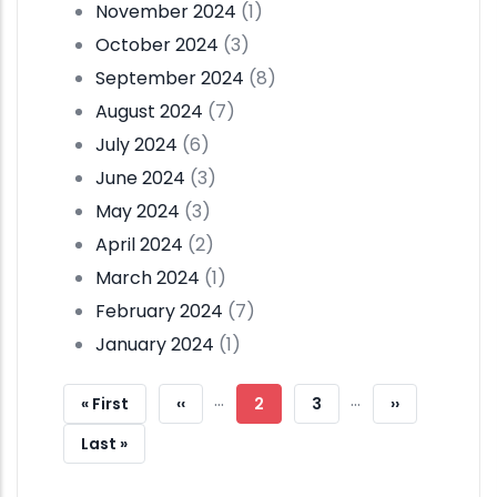
November 2024
(1)
October 2024
(3)
September 2024
(8)
August 2024
(7)
July 2024
(6)
June 2024
(3)
May 2024
(3)
April 2024
(2)
March 2024
(1)
February 2024
(7)
January 2024
(1)
Pagination
…
…
First
« First
Previous
‹‹
Current
2
Page
3
Next
››
Page
Page
Page
Page
Last
Last »
Page