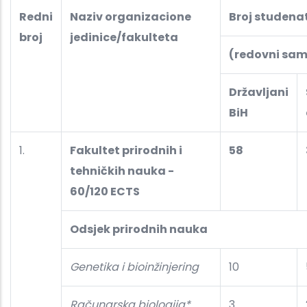
Redni
Naziv organizacione
Broj studena
broj
jedinice/fakulteta
(redovni sam
Državljani
BiH
1.
Fakultet prirodnih i
58
tehničkih nauka -
60/120 ECTS
Odsjek prirodnih nauka
Genetika i bioinžinjering
10
Računarska biologija*
3