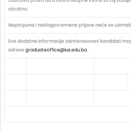
zadržava pravo da u okviru ukupne kvote za taj studijs
obratno.
Nepotpune i neblagovremene prijave neće se uzimati
Sve dodatne informacije zainteresovani kandidati mogu
adrese
graduateoffice@ius.edu.ba
.