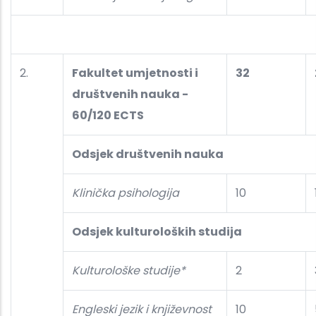
2.
Fakultet umjetnosti i
32
društvenih nauka -
60/120 ECTS
Odsjek društvenih nauka
Klinička psihologija
10
Odsjek kulturoloških studija
Kulturološke studije*
2
Engleski jezik i književnost
10