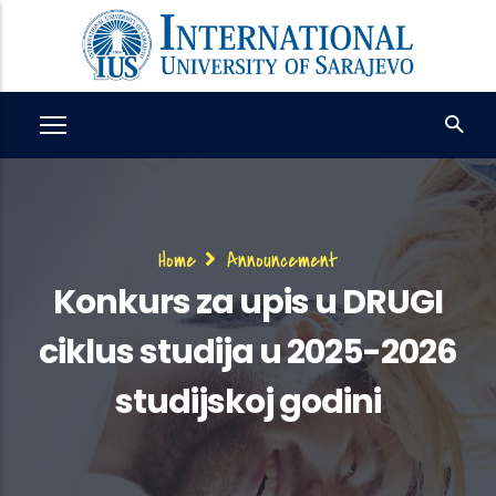
Skip
to
main
content
Breadcrumb
Home
Announcement
Konkurs za upis u DRUGI
ciklus studija u 2025-2026
studijskoj godini