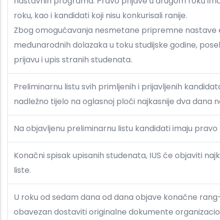
nastavnih programa. Pravo prijave u drugom roku imaju
roku, kao i kandidati koji nisu konkurisali ranije.
Zbog omogućavanja nesmetane pripremne nastave engle
međunarodnih dolazaka u toku studijske godine, pose
prijavu i upis stranih studenata.
Preliminarnu listu svih primljenih i prijavljenih kandidat
nadležno tijelo na oglasnoj ploči najkasnije dva dana 
Na objavljenu preliminarnu listu kandidati imaju pravo
Konačni spisak upisanih studenata, IUS će objaviti na
liste.
U roku od sedam dana od dana objave konačne rang-lis
obavezan dostaviti originalne dokumente organizacion