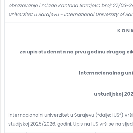
obrazovanje i mlade Kantona Sarajevo broj: 27/03-34-
univerzitet u Sarajevu - International University of Sa
K O N K
za upis studenata na prvu godinu drugog ci
Internacionalnog uni
u studijskoj 20
Internacionalni univerzitet u Sarajevu (“dalje: IUS”) vrš
studijskoj 2025/2026. godini. Upis na IUS vrši se na sl