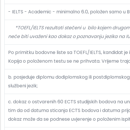
- IELTS - Academic - minimalno 6.0, položen samo u Br
*TOEFL/IELTS rezultati stečeni u
bilo kojem drugom c
neće biti uvaženi kao dokaz o poznavanju jezika na I
Po primitku bodovne liste sa TOEFL/IELTS, kandidat je i
Kopija o položenom testu se ne prihvata. Vrijeme traja
b. posjeduje diplomu dodiplomskog ili postdiplomskog st
službeni jezik;
c. dokaz o ostvarenih 60 ECTS studijskih bodova na unive
tim da od datuma sticanja ECTS bodova i datuma prijave
dokaz može da se podnese uvjerenje o položenim ispit