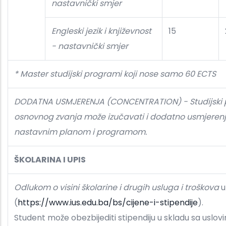
nastavnički smjer
Engleski jezik i književnost
15
- nastavnički smjer
* Master studijski programi koji nose samo 60 ECTS
DODATNA USMJERENJA (CONCENTRATION) - Studijski p
osnovnog zvanja može izučavati i dodatno usmjerenje
nastavnim planom i programom.
ŠKOLARINA I UPIS
Odlukom o visini školarine i drugih usluga i troškova
u
(
https://www.ius.edu.ba/bs/cijene-i-stipendije
).
Student može obezbijediti stipendiju u skladu sa usl