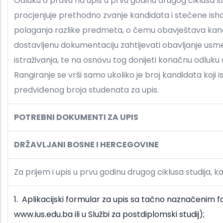
Odluku o pravu na upis u prvu godinu drugog ciklusa s
procjenjuje prethodno zvanje kandidata i stečene isho
polaganja razlike predmeta, o čemu obavještava kand
dostavljenu dokumentaciju zahtijevati obavljanje usme
istraživanja, te na osnovu tog donijeti konačnu odluku
Rangiranje se vrši samo ukoliko je broj kandidata koji 
predviđenog broja studenata za upis.
POTREBNI DOKUMENTI ZA UPIS
DRŽAVLJANI BOSNE I HERCEGOVINE
Za prijem i upis u prvu godinu drugog ciklusa studija, k
1. Aplikacijski formular za upis sa tačno naznačenim
www.ius.edu.ba ili u Službi za postdiplomski studij);