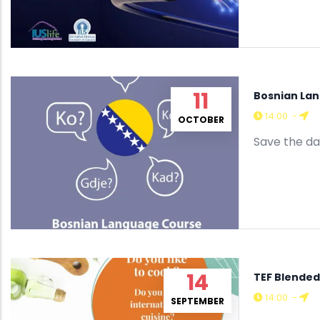
11
Bosnian Lan
14:00
-
OCTOBER
Save the da
14
TEF Blended
14:00
-
SEPTEMBER