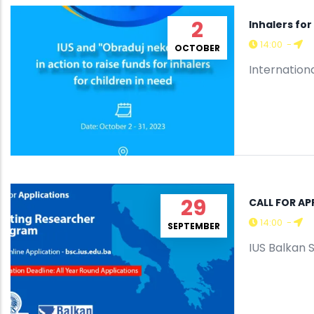
2
Inhalers for
14:00
-
OCTOBER
Internationa
29
CALL FOR AP
14:00
-
SEPTEMBER
IUS Balkan 