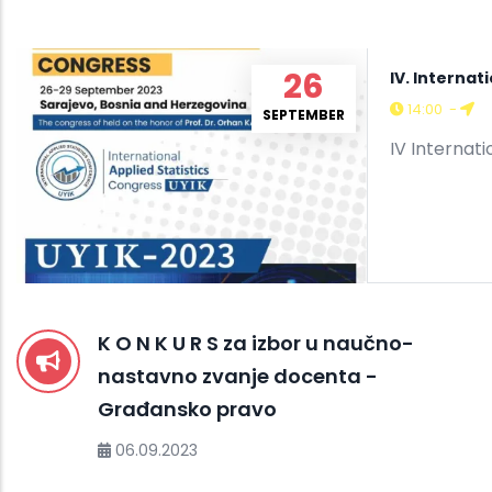
26
IV. Internat
14:00
-
SEPTEMBER
IV Internat
K O N K U R S za izbor u naučno-
nastavno zvanje docenta -
Građansko pravo
06.09.2023