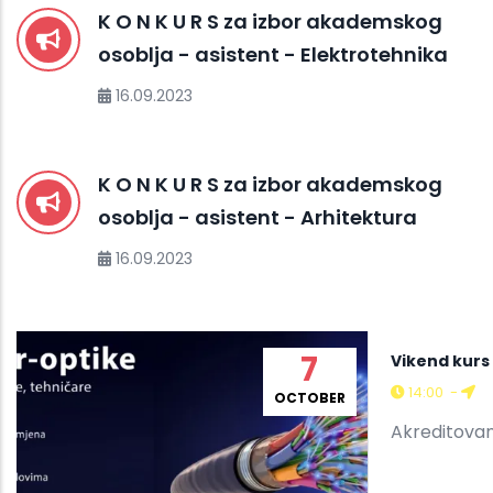
K O N K U R S za izbor akademskog
osoblja - asistent - Elektrotehnika
16.09.2023
K O N K U R S za izbor akademskog
osoblja - asistent - Arhitektura
16.09.2023
7
Vikend kurs
14:00
-
OCTOBER
Akreditovan