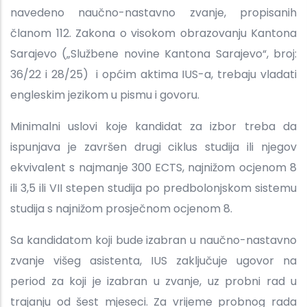
navedeno naučno-nastavno zvanje, propisanih
članom 112. Zakona o visokom obrazovanju Kantona
Sarajevo („Službene novine Kantona Sarajevo“, broj:
36/22 i 28/25) i općim aktima IUS-a, trebaju vladati
engleskim jezikom u pismu i govoru.
Minimalni uslovi koje kandidat za izbor treba da
ispunjava je završen drugi ciklus studija ili njegov
ekvivalent s najmanje 300 ECTS, najnižom ocjenom 8
ili 3,5 ili VII stepen studija po predbolonjskom sistemu
studija s najnižom prosječnom ocjenom 8.
Sa kandidatom koji bude izabran u naučno-nastavno
zvanje višeg asistenta, IUS zaključuje ugovor na
period za koji je izabran u zvanje, uz probni rad u
trajanju od šest mjeseci. Za vrijeme probnog rada