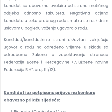
kandidat se obavezno evaluira od strane matičnog
odsjeka odnosno fakulteta. Negativna ocjena
kandidata u toku probnog rada smatra se raskidnim
uslovom u pogledu važenja ugovora o radu.
Kandidati/kandidatkinje strani državljani zaključuju
ugovor o radu na određeno vrijeme, u skladu sa
odredbama Zakona o zapošljavanju stranaca
Federacije Bosne i Hercegovine („Službene novine
Federacije BiH“, broj: 111/12).
Kandidati uz potpisanu prijavu na konkurs
obavezno prilažu sljedeće:
Biografiju/Curriculum Vitae,