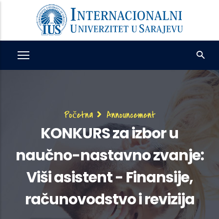
Skip
to
main
content
Breadcrumb
Početna
Announcement
KONKURS za izbor u
naučno-nastavno zvanje:
Viši asistent - Finansije,
računovodstvo i revizija