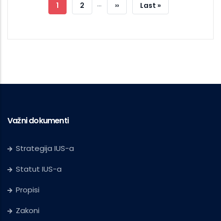
…
Current
1
Strana
2
Next
››
Last
Last »
Page
Page
Page
Važni dokumenti
Strategija IUS-a
Statut IUS-a
Propisi
Zakoni