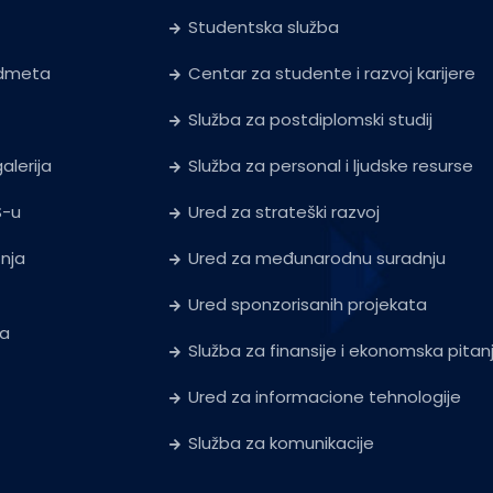
Studentska služba
edmeta
Centar za studente i razvoj karijere
Služba za postdiplomski studij
alerija
Služba za personal i ljudske resurse
S-u
Ured za strateški razvoj
tnja
Ured za međunarodnu suradnju
Ured sponzorisanih projekata
ja
Služba za finansije i ekonomska pitan
Ured za informacione tehnologije
Služba za komunikacije