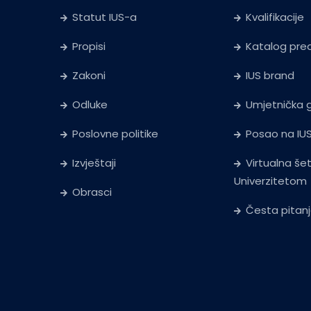
Statut IUS-a
Kvalifikacije
Propisi
Katalog pr
Zakoni
IUS brand
Odluke
Umjetnička g
Poslovne politike
Posao na IU
Izvještaji
Virtualna še
Univerzitetom
Obrasci
Česta pitan