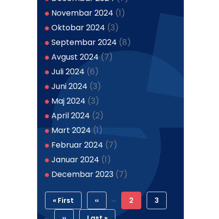
Novembar 2024
(1)
Oktobar 2024
(3)
Septembar 2024
(8)
Avgust 2024
(7)
Juli 2024
(6)
Juni 2024
(3)
Maj 2024
(3)
April 2024
(2)
Mart 2024
(1)
Februar 2024
(7)
Januar 2024
(1)
Decembar 2023
(7)
Pagination
…
First
« First
Previous
‹‹
Current
2
Strana
3
…
Page
Page
Page
Next
››
Last
Last »