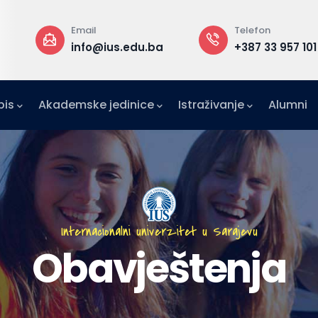
Email
Telefon
info@ius.edu.ba
+387 33 957 101
pis
Akademske jedinice
Istraživanje
Alumni
IFE)
zetništvo (IAE-IUS)
Ured za međunarodnu suradnju (IRO)
Internacionalni univerzitet u Sarajevu
Obavještenja