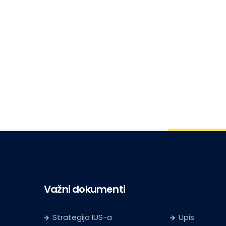
Važni dokumenti
Strategija IUS-a
Upis