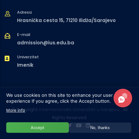
Adresa
Hrasnička cesta 15, 71210 Ilidža/Sarajevo
E-mail
admission@ius.edu.ba
Univerzitet
Imenik
We use cookies on this site to enhance your user
experience
If you agree, click the Accept button.
© Copyright
Internacionalni Univerzitet u Sarajevu
. All
More info
Rights Reserved.
Accept
No, thanks