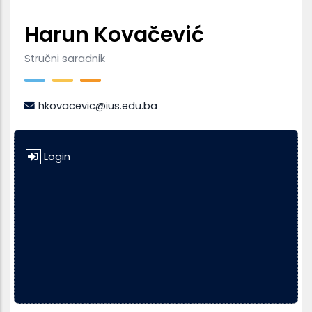
Harun Kovačević
Stručni saradnik
hkovacevic@ius.edu.ba
Login