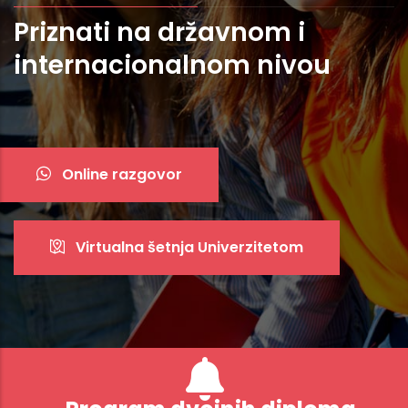
Priznati na državnom i
U skladu sa bolonjskim
internacionalnom nivou
procesom
Online razgovor
Virtualna šetnja Univerzitetom