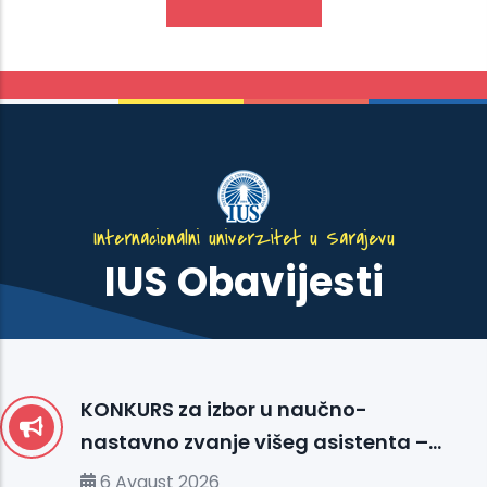
Internacionalni univerzitet u Sarajevu
IUS Obavijesti
KONKURS za izbor u naučno-
nastavno zvanje višeg asistenta –
Medicinska biologija sa genetikom
6 Avgust 2026