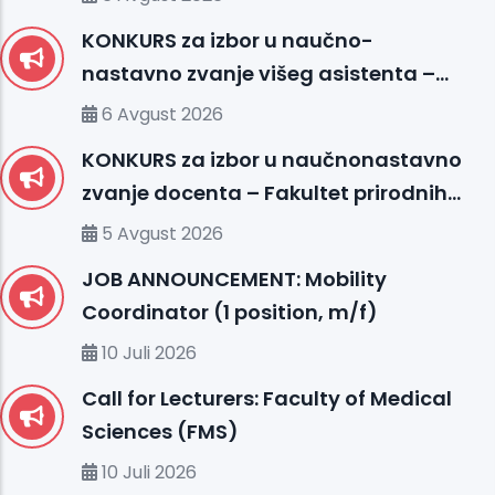
(FMS)
KONKURS za izbor u naučno-
nastavno zvanje višeg asistenta –
Fakultet medicinskih nauka (FMS)
6 Avgust 2026
KONKURS za izbor u naučnonastavno
zvanje docenta – Fakultet prirodnih i
tehničkih nauka (FENS)
5 Avgust 2026
JOB ANNOUNCEMENT: Mobility
Coordinator (1 position, m/f)
10 Juli 2026
Call for Lecturers: Faculty of Medical
Sciences (FMS)
10 Juli 2026