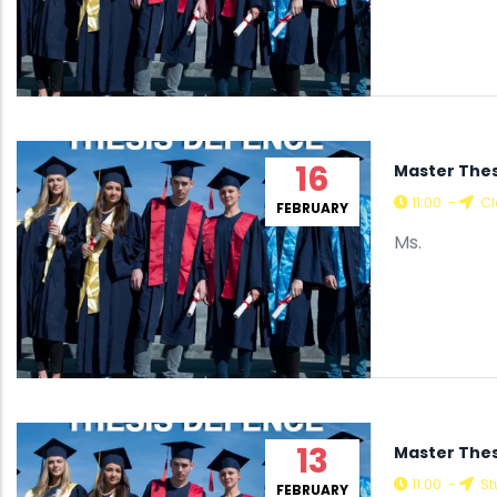
16
Master The
11:00
-
Cl
FEBRUARY
Ms.
13
Master Thes
11:00
-
St
FEBRUARY