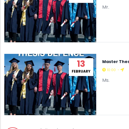
Mr.
13
Master The
10:00
-
FEBRUARY
Ms.