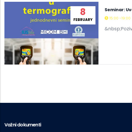
8
Seminar: Uvo
15:00 -19:00
FEBRUARY
&nbsp;Poziv
Važni dokumenti