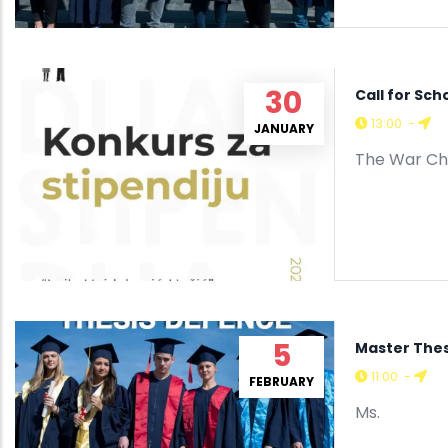
30
Call for Sch
13:00
-
JANUARY
The War Chi
5
Master Thes
11:00
-
FEBRUARY
Ms.