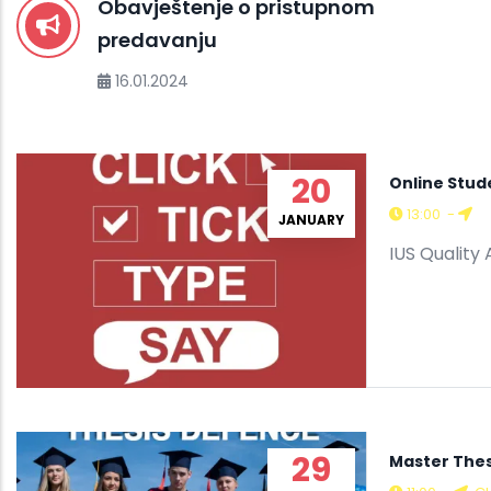
Obavještenje o pristupnom
predavanju
16.01.2024
20
Online Stude
13:00
-
JANUARY
IUS Quality 
29
Master Thes